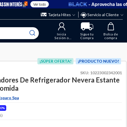
- Aprovecha las oferta
Ver todo
” y elimina los que ya no necesitas.
ente
Tarjeta Hites
Servicio al Cliente
Inicia
Sigue tu
Bolsa de
Sesión o
Compra
compra
Regístrate
¡SÚPER OFERTA!
¡PRODUCTO NUEVO!
SKU:
10223002342001
dores De Refrigerador Nevera Estante
Comida
isparo Spa
50%
 from
90
to