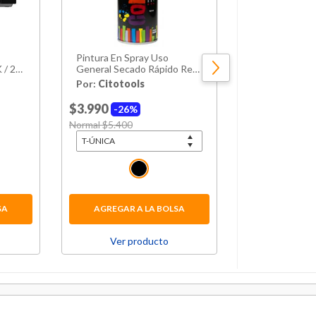
Pintura En Spray Uso
Encimera Indu
/ 29
General Secado Rápido Rex
Quemadores 
400ml Negra
Por:
Citotools
Por:
Maigas 
$3.990
26%
Price reduced from
Normal $5.400
to
$119.990
2
Price reduced 
Normal $159.99
SA
AGREGAR A LA BOLSA
AGREGAR 
Ver producto
Ver p