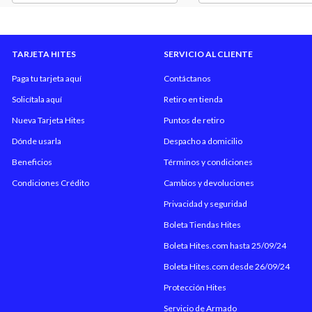
TARJETA HITES
SERVICIO AL CLIENTE
Paga tu tarjeta aquí
Contáctanos
Solicítala aquí
Retiro en tienda
Nueva Tarjeta Hites
Puntos de retiro
Dónde usarla
Despacho a domicilio
Beneficios
Términos y condiciones
Condiciones Crédito
Cambios y devoluciones
Privacidad y seguridad
Boleta Tiendas Hites
Boleta Hites.com hasta 25/09/24
Boleta Hites.com desde 26/09/24
Protección Hites
Servicio de Armado