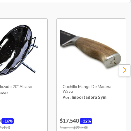
lozado 20" Alcazar
Cuchillo Mango De Madera
Wayu
azar
Por:
Importadora Sym
0
$17.540
16%
22%
uced from
1.490
to
Price reduced from
Normal $22.580
to