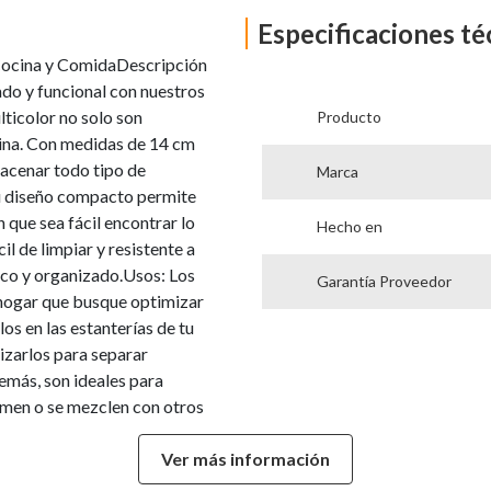
Especificaciones té
 Cocina y ComidaDescripción
do y funcional con nuestros
ticolor no solo son
Producto
cina. Con medidas de 14 cm
macenar todo tipo de
Marca
Su diseño compacto permite
 que sea fácil encontrar lo
Hecho en
l de limpiar y resistente a
sco y organizado.Usos: Los
Garantía Proveedor
 hogar que busque optimizar
os en las estanterías de tu
izarlos para separar
emás, son ideales para
amen o se mezclen con otros
macenamiento personalizado,
Ver más información
solo mantendrás tu
a tus alimentos, ahorrando