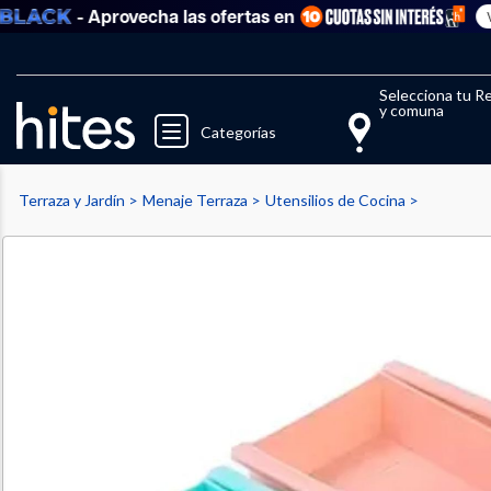
- Aprovecha las ofertas en
Ver tod
Llegaste al límite de productos fav
El 
Selecciona tu R
y comuna
Categorías
Terraza y Jardín
Menaje Terraza
Utensilios de Cocina