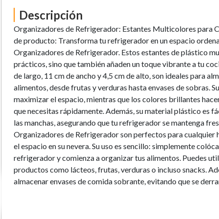
Descripción
Organizadores de Refrigerador: Estantes Multicolores para
de producto: Transforma tu refrigerador en un espacio ordena
Organizadores de Refrigerador. Estos estantes de plástico mul
prácticos, sino que también añaden un toque vibrante a tu co
de largo, 11 cm de ancho y 4,5 cm de alto, son ideales para al
alimentos, desde frutas y verduras hasta envases de sobras. 
maximizar el espacio, mientras que los colores brillantes hacen
que necesitas rápidamente. Además, su material plástico es fáci
las manchas, asegurando que tu refrigerador se mantenga fre
Organizadores de Refrigerador son perfectos para cualquier
el espacio en su nevera. Su uso es sencillo: simplemente colócal
refrigerador y comienza a organizar tus alimentos. Puedes util
productos como lácteos, frutas, verduras o incluso snacks. Ad
almacenar envases de comida sobrante, evitando que se derr
alimentos. Su diseño apilable permite crear un sistema de al
adaptándose a tus necesidades. Con estos organizadores, no 
refrigerador ordenado, sino que también facilitarás el acceso 