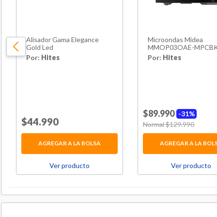
Alisador Gama Elegance
Microondas Midea
Gold Led
MMOP03OAE-MPCBK 
Litros / 900W
Por:
Hites
Por:
Hites
$89.990
31%
Price reduced from
$44.990
to
Price reduced from
Normal $129.990
to
AGREGAR A LA BOLSA
AGREGAR A LA BOL
Ver producto
Ver producto