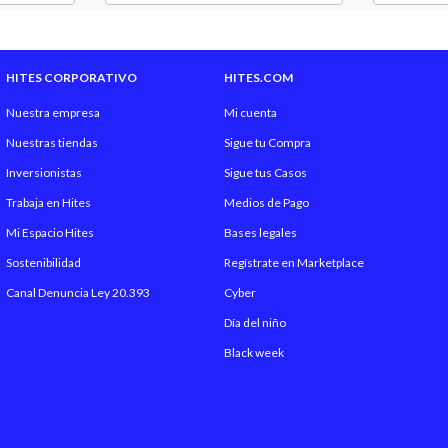
HITES CORPORATIVO
HITES.COM
Nuestra empresa
Mi cuenta
Nuestras tiendas
Sigue tu Compra
Inversionistas
Sigue tus Casos
Trabaja en Hites
Medios de Pago
Mi Espacio Hites
Bases legales
Sostenibilidad
Regístrate en Marketplace
Canal Denuncia Ley 20.393
Cyber
Día del niño
Black week