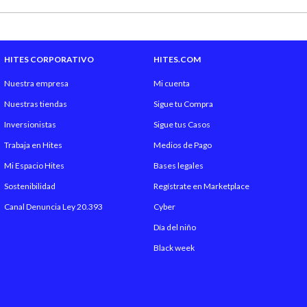
HITES CORPORATIVO
HITES.COM
Nuestra empresa
Mi cuenta
Nuestras tiendas
Sigue tu Compra
Inversionistas
Sigue tus Casos
Trabaja en Hites
Medios de Pago
Mi Espacio Hites
Bases legales
Sostenibilidad
Regístrate en Marketplace
Canal Denuncia Ley 20.393
Cyber
Día del niño
Black week