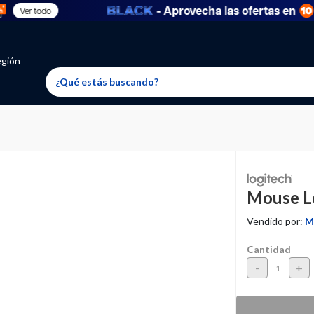
- Aprovecha las ofertas en
Ver todo
oritos permitidos, para agregar uno nuevo ingresa a “Mi cuenta
producto ha sido agregado a tu lista de favoritos correctam
El producto ha sido eliminado correctamente
egión
Mouse Lo
Vendido por:
M
Cantidad
-
+