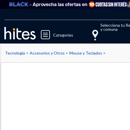
- Aprovecha las ofertas en
Llegaste al límite de productos fav
El 
Selecciona tu R
y comuna
Categorías
Tecnología
Accesorios y Otros
Mouse y Teclados