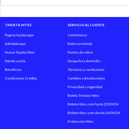
TARJETA HITES
SERVICIO AL CLIENTE
Paga tu tarjeta aquí
Contáctanos
Solicítala aquí
Retiro en tienda
Nueva Tarjeta Hites
Puntos de retiro
Dónde usarla
Despacho a domicilio
Beneficios
Términos y condiciones
Condiciones Crédito
Cambios y devoluciones
Privacidad y seguridad
Boleta Tiendas Hites
Boleta Hites.com hasta 25/09/24
Boleta Hites.com desde 26/09/24
Protección Hites