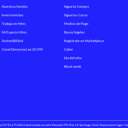
Nuestras tiendas
Sigue tu Compra
Inversionistas
Sigue tus Casos
Trabaja en Hites
Medios de Pago
Mi Espacio Hites
Bases legales
Sostenibilidad
Regístrate en Marketplace
Canal Denuncia Ley 20.393
Cyber
Día del niño
Black week
 Rut N° 81.675.600-6 domiciliada en calle Moneda 970 Piso 14, Santiago, Chile. Represente legal: 