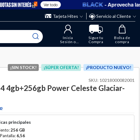
- Aprovecha las o
Ver todo
” y elimina los que ya no necesitas.
ente
Tarjeta Hites
Servicio al Cliente
Inicia
Sigue tu
Bolsa de
Sesión o
Compra
compra
Regístrate
¡SIN STOCK!
¡SÚPER OFERTA!
¡PRODUCTO NUEVO!
SKU:
10218000082001
4 4gb+256gb Power Celeste Glaciar-
ip
cas principales
ento:
256 GB
Pantalla:
6,56