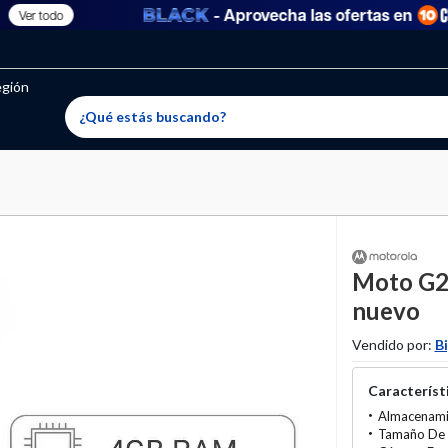
- Aprovecha las ofertas en
Ver todo
oritos permitidos, para agregar uno nuevo ingresa a “Mi cuenta
producto ha sido agregado a tu lista de favoritos correctam
El producto ha sido eliminado correctamente
egión
Moto G2
nuevo
Vendido por:
B
Característi
Almacenami
Tamaño De 