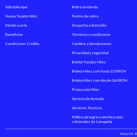
Solicítala aquí
Retiro en tienda
Nueva Tarjeta Hites
Puntos de retiro
Dónde usarla
Despacho a domicilio
Beneficios
Términos y condiciones
Condiciones Crédito
Cambios y devoluciones
Privacidad y seguridad
Boleta Tiendas Hites
Boleta Hites.com hasta 25/09/24
Boleta Hites.com desde 26/09/24
Protección Hites
Servicio de Armado
Servicios Técnicos
Política de Ingreso de Mascotas
o Animales de Compañía
Hites S.A.,