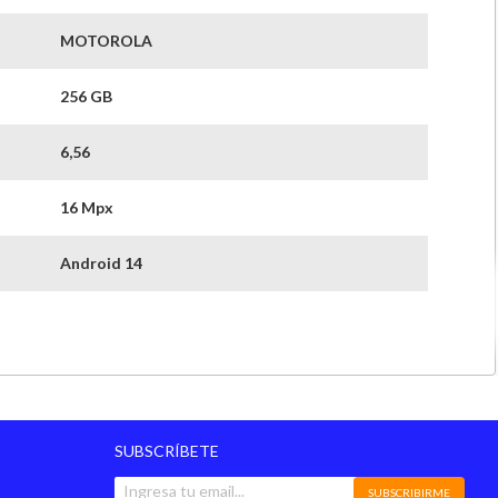
MOTOROLA
256 GB
6,56
16 Mpx
Android 14
liberado para todas las compañías
6000
china
SUBSCRÍBETE
6 meses
SUBSCRIBIRME