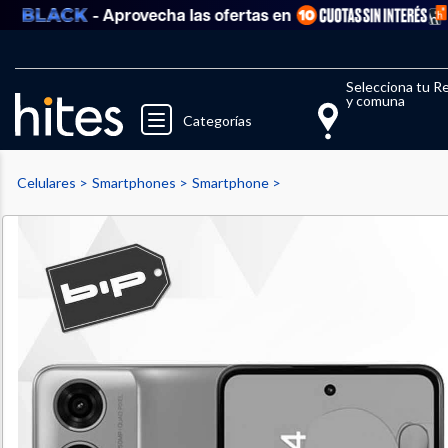
- Aprovecha las ofertas en
Llegaste al límite de productos fav
El 
Selecciona tu R
y comuna
Categorías
Celulares
Smartphones
Smartphone