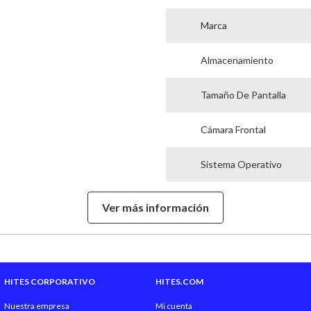
Marca
Almacenamiento
Tamaño De Pantalla
Cámara Frontal
Sistema Operativo
Compañía
Ver más información
Batería
Hecho en
HITES CORPORATIVO
HITES.COM
Garantía Proveedor
Nuestra empresa
Mi cuenta