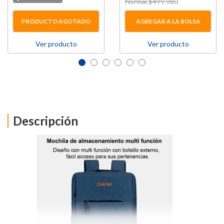
Price reduced from
Normal $499.980
to
PRODUCTO AGOTADO
AGREGAR A LA BOLSA
Ver producto
Ver producto
Descripción