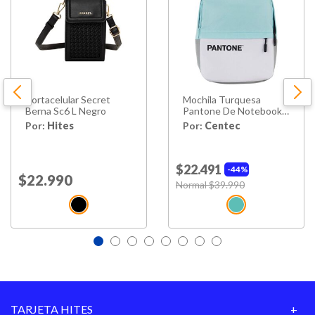
Portacelular Secret
Mochila Turquesa
Berna Sc6 L Negro
Pantone De Notebooks
16” + Cable Carga Usb
Por:
Hites
Por:
Centec
$22.491
44%
Price reduced from
$22.990
to
Price reduced from
Normal $39.990
to
TARJETA HITES