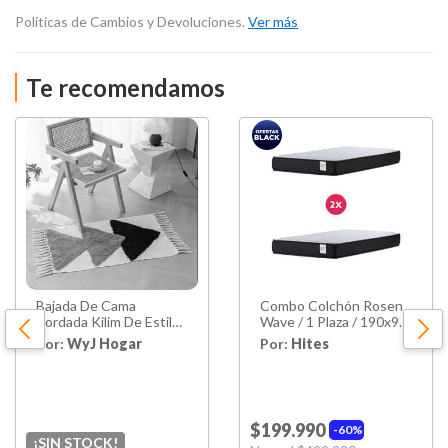
Políticas de Cambios y Devoluciones.
Ver más
Te recomendamos
Bajada De Cama
Combo Colchón Rosen
Bordada Kilim De Estilo
Wave / 1 Plaza / 190x90
Etnico 60x90cm Md74
Cm
Por:
WyJ Hogar
Por:
Hites
$199.990
60%
¡SIN STOCK!