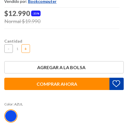
Vendido por:
Bookcomputer
$12.990
35%
Price reduced from
Normal $19.990
to
Cantidad
-
+
AGREGAR A LA BOLSA
COMPRAR AHORA
Color:
AZUL