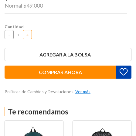
Price reduced from
Normal $49.000
to
Cantidad
-
+
AGREGAR A LA BOLSA
COMPRAR AHORA
Políticas de Cambios y Devoluciones.
Ver más
Te recomendamos