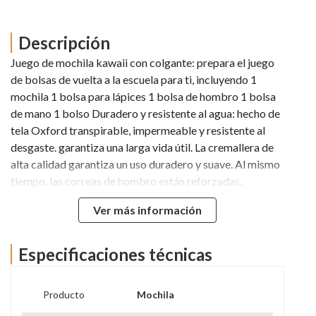
Descripción
Juego de mochila kawaii con colgante: prepara el juego
de bolsas de vuelta a la escuela para ti, incluyendo 1
mochila 1 bolsa para lápices 1 bolsa de hombro 1 bolsa
de mano 1 bolso Duradero y resistente al agua: hecho de
tela Oxford transpirable, impermeable y resistente al
desgaste. garantiza una larga vida útil. La cremallera de
alta calidad garantiza un uso duradero y suave. Al mismo
tiempo, las correas de hombro están reforzadas.
garantiza la capacidad de carga del paquete. Gran
Ver más información
capacidad: la mochila y la bolsa de mano proporcionan
aproximadamente 20 L de capacidad. lo que es lo
suficientemente grande como para almacenar tus
Especificaciones técnicas
pertenencias diarias. Puedes poner tu laptop. libros y
otros accesorios contigo.
Producto
Mochila