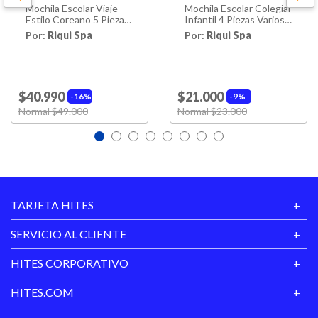
Mochila Escolar Viaje
Mochila Escolar Colegial
Estilo Coreano 5 Piezas
Infantil 4 Piezas Varios
Kit Rosa
Modelos
Por:
Riqui Spa
Por:
Riqui Spa
$40.990
$21.000
16%
9%
Price reduced from
Normal $49.000
to
Price reduced from
Normal $23.000
to
TARJETA HITES
SERVICIO AL CLIENTE
HITES CORPORATIVO
HITES.COM