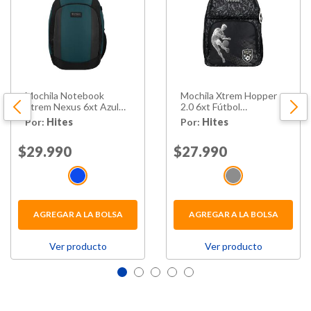
Mochila Notebook
Mochila Xtrem Hopper
Xtrem Nexus 6xt Azul
2.0 6xt Fútbol
16"
Negro/gris
Por:
Hites
Por:
Hites
Price reduced from
$29.990
to
Price reduced from
$27.990
to
AGREGAR A LA BOLSA
AGREGAR A LA BOLSA
Ver producto
Ver producto