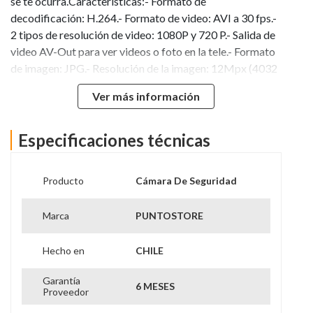
se te ocurra.Características:- Formato de
decodificación: H.264.- Formato de video: AVI a 30 fps.-
2 tipos de resolución de video: 1080P y 720 P.- Salida de
video AV-Out para ver videos o foto en la tele.- Formato
de imagen: JPG.- Resolución de la imagen: 12Mpx (4032
x 3024).- Modo de balance de blancos: Automático.-
Ver más información
Leds infrarrojos de visión nocturna.- Grabación por
detección de movimiento.- Viene con clip para camiseta,
gorra, etc.. y con un soporte para atornillar.
Especificaciones técnicas
Producto
Cámara De Seguridad
Marca
PUNTOSTORE
Hecho en
CHILE
Garantía
6 MESES
Proveedor