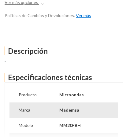
Ver más opciones
Políticas de Cambios y Devoluciones.
Ver más
Descripción
.
Especificaciones técnicas
Producto
Microondas
Marca
Mademsa
Ver más información
Modelo
MM20FBH