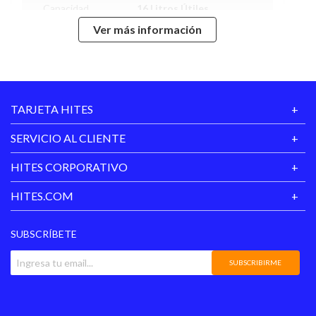
Capacidad
16 Litros Útiles
Ver más información
Potencia
650 Watts
Programas
2
TARJETA HITES
Material Cuerpo
Acero Inoxidable
SERVICIO AL CLIENTE
Esmaltado Alta
Material Interior
Temperatura
HITES CORPORATIVO
Grill
No
HITES.COM
Convección
No
SUBSCRÍBETE
Temporizador
Si
SUBSCRIBIRME
Apagado
Si
Automático