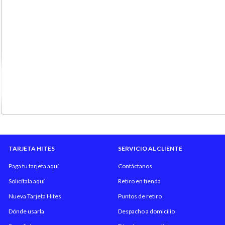
TARJETA HITES
SERVICIO AL CLIENTE
Paga tu tarjeta aquí
Contáctanos
Solicítala aquí
Retiro en tienda
Nueva Tarjeta Hites
Puntos de retiro
Dónde usarla
Despacho a domicilio