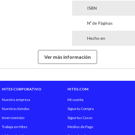
ISBN
Nº de Páginas
Hecho en
Garantía Proveedor
Ver más información
Género Literario
HITES CORPORATIVO
HITES.COM
Nuestra empresa
Mi cuenta
Nuestras tiendas
Sigue tu Compra
Inversionistas
Sigue tus Casos
Trabaja en Hites
Medios de Pago