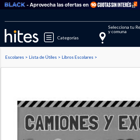
- Aprovecha las ofertas en
Ve
Llegaste al límite de productos fav
El 
Selecciona tu R
y comuna
Categorías
Escolares
Lista de Útiles
Libros Escolares