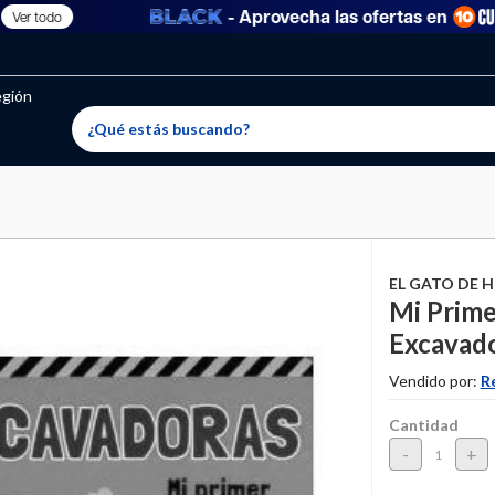
- Aprovecha las ofertas en
r todo
oritos permitidos, para agregar uno nuevo ingresa a “Mi cuenta
producto ha sido agregado a tu lista de favoritos correctam
El producto ha sido eliminado correctamente
egión
EL GATO DE 
Mi Prime
Excavador
Vendido por:
R
Cantidad
-
+