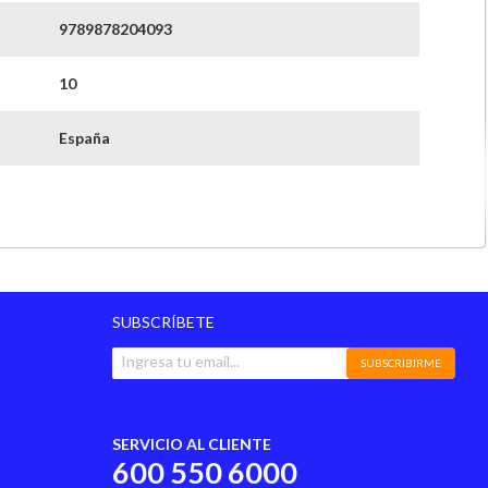
9789878204093
10
España
3 meses
Literatura_infantil
SUBSCRÍBETE
SUBSCRIBIRME
SERVICIO AL CLIENTE
600 550 6000