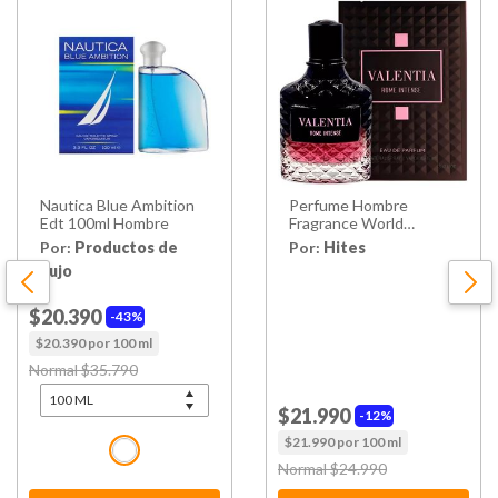
Nautica Blue Ambition
Perfume Hombre
Edt 100ml Hombre
Fragrance World
Valentia Rome Intense
Por:
Productos de
Por:
Hites
Edp 100ml
Lujo
$20.390
43%
$20.390 por 100 ml
Price reduced from
Normal $35.790
to
$21.990
12%
$21.990 por 100 ml
Price reduced from
Normal $24.990
to