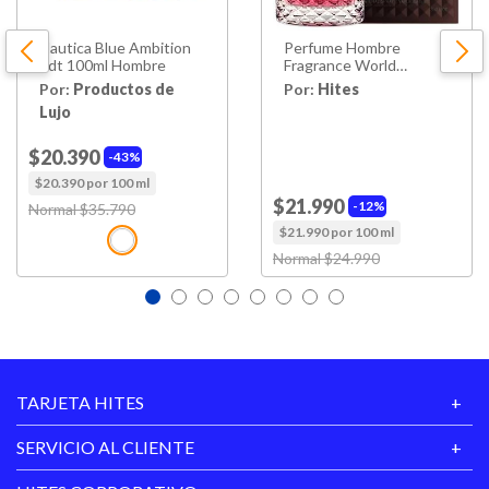
Nautica Blue Ambition
Perfume Hombre
Edt 100ml Hombre
Fragrance World
Valentia Rome Intense
Por:
Productos de
Por:
Hites
Edp 100ml
Lujo
$20.390
43%
$20.390 por 100 ml
$21.990
12%
Price reduced from
Normal $35.790
to
$21.990 por 100 ml
Price reduced from
Normal $24.990
to
TARJETA HITES
SERVICIO AL CLIENTE