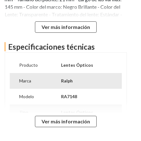
145 mm - Color del marco: Negro Brillante - Color del
Lente: Transparente - Tratamiento del lente: Estándar -
Material del marco: Acetato - Forma: Redondo - Género:
Ver más información
Mujer - Marca: Ralph - Fabricante: Luxottica -
Contenido original: Estuche, Anteojo y Folleto - Más
Info:
Especificaciones técnicas
Producto
Lentes Ópticos
Marca
Ralph
Modelo
RA7148
Tipo
Lentes Ópticos
Ver más información
Protección UV
No