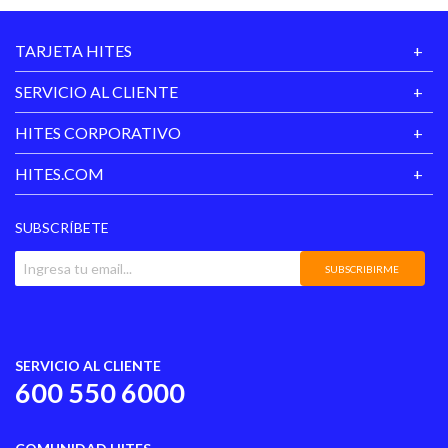
Género
Mujer
TARJETA HITES
Material de la
Acetato
Montura
SERVICIO AL CLIENTE
Ancho
10
HITES CORPORATIVO
Peso
0.3
HITES.COM
Piezas
1 unidad
SUBSCRÍBETE
Hecho en
China
SUBSCRIBIRME
Garantía
3 meses por defectos del
Proveedor
producto
SERVICIO AL CLIENTE
600 550 6000