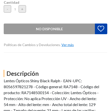
Cantidad
-
+
NO DISPONIBLE
Políticas de Cambios y Devoluciones.
Ver más
Descripción
Lentes Ópticos Shiny Black Ralph - EAN-UPC:
8056597821278 - Código general: RA7148 - Código del
producto: RA7148500154 - Colección: Lentes Ópticos -
Protección: No aplica Protección UV - Ancho del lente:
54 mm - Alto del lente: mm - Ancho total del lente: 129
mm - Tamaño del puente: 21 mm - Largo de las varillas: