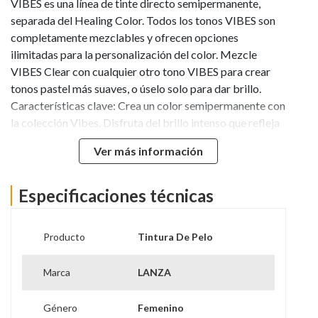
VIBES es una línea de tinte directo semipermanente,
separada del Healing Color. Todos los tonos VIBES son
completamente mezclables y ofrecen opciones
ilimitadas para la personalización del color. Mezcle
VIBES Clear con cualquier otro tono VIBES para crear
tonos pastel más suaves, o úselo solo para dar brillo.
Características clave: Crea un color semipermanente con
la colección Vibes. Disfruta del brillo intenso que refleja
como un espejo. Un tinte directo que dura hasta 20
Ver más información
lavados. Color de un componente; No usa Revelador ó
loción activadora. Todos los tonos de Vibes son 100%
entremezclables. Mezcle tonos para crear otros nuevos
Especificaciones técnicas
o ajuste ligeramente los colores. Mézclalo con Vibes
Clear para crear tonos suaves y pastel. Use el tinte para
Producto
Tintura De Pelo
el cabello solo para obtener un brillo impresionante. Con
una infusión de Flower Shield Complex para un color de
Marca
LANZA
cabello vibrante y duradero. Keratin Healing System
cura y fortalece cada hebra. Modo de uso: aplicar sobre
Género
Femenino
cabello limpio y seco. procesar a temperatura ambiente