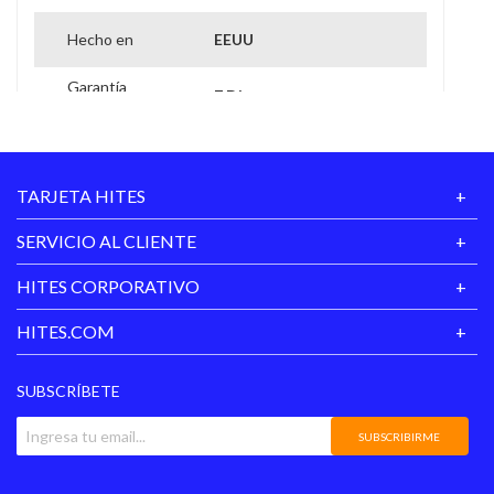
de 15 a 30 minutos para una intensidad máxima. retirar
luego del tiempo de exposición con abundante agua (solo
Hecho en
EEUU
aclarar).
Garantía
7 Dias
Proveedor
TARJETA HITES
SERVICIO AL CLIENTE
HITES CORPORATIVO
HITES.COM
SUBSCRÍBETE
SUBSCRIBIRME