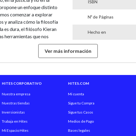
ISBN
or propone un enfoque distinto
demos comenzar a explorar
Nº de Páginas
s y analiza cómo la filosofía
 es dura, el filósofo Kieran
Hecho en
las herramientas que nos
nto humano y a vivir una vida
Garantía Proveedor
Ver más información
Género Literario
HITES CORPORATIVO
HITES.COM
Nuestra empresa
Mi cuenta
Nuestras tiendas
Sigue tu Compra
Inversionistas
Sigue tus Casos
Trabaja en Hites
Medios de Pago
Mi Espacio Hites
Bases legales