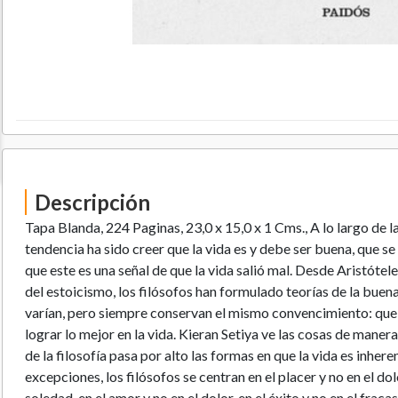
Descripción
Tapa Blanda, 224 Paginas, 23,0 x 15,0 x 1 Cms., A lo largo de la h
tendencia ha sido creer que la vida es y debe ser buena, que se
que este es una señal de que la vida salió mal. Desde Aristótele
del estoicismo, los filósofos han formulado teorías de la buena
varían, pero siempre conservan el mismo convencimiento: qu
lograr lo mejor en la vida. Kieran Setiya ve las cosas de manera
de la filosofía pasa por alto las formas en que la vida es inhere
excepciones, los filósofos se centran en el placer y no en el dol
soledad, en el amor y no en el dolor, en el éxito y no en el fracaso