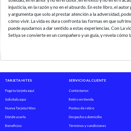
injusticia, en la razón y no en el absurdo. En este libro, el aut
y argumenta que solo al prestar atención a la adversidad, po
cómo vivir. La vida es dura confronta las formas en que sufrimo
puede ayudarnos a dar sentido a estas experiencias. Con La vida
Setiya se convierte en un compañero y un guía, y revela cómo 
ofrece la filosofía pueden ayudar a aliviar el peso del sufrimie
mejor afrontando la adversidad como debemos.
TARJETA HITES
SERVICIO AL CLIENTE
Paga tu tarjeta aquí
Contáctanos
Solicítala aquí
Retiro en tienda
Nueva Tarjeta Hites
Puntos de retiro
Dónde usarla
Despacho a domicilio
Beneficios
Términos y condiciones