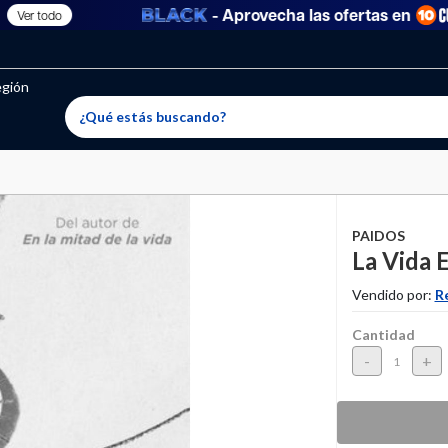
- Aprovecha las ofertas en
er todo
oritos permitidos, para agregar uno nuevo ingresa a “Mi cuenta
producto ha sido agregado a tu lista de favoritos correctam
El producto ha sido eliminado correctamente
egión
PAIDOS
La Vida 
Vendido por:
R
Cantidad
-
+