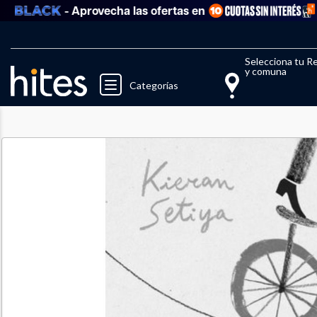
- Aprovecha las ofertas en
V
Llegaste al límite de productos fav
El 
Selecciona tu R
y comuna
Categorías