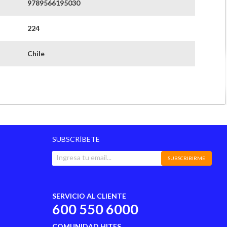
9789566195030
224
Chile
3 meses
Politica_y_ciencias_sociales
SUBSCRÍBETE
SUBSCRIBIRME
SERVICIO AL CLIENTE
600 550 6000
COMUNIDAD HITES