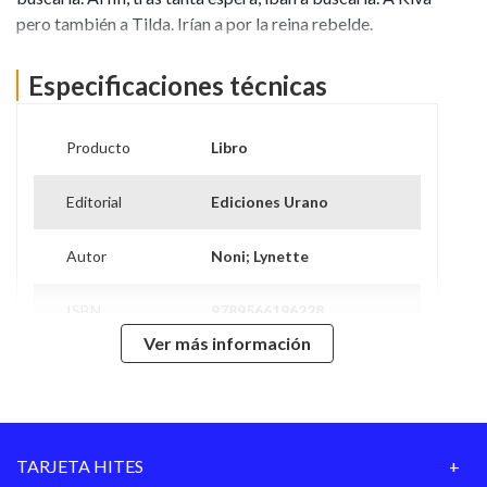
pero también a Tilda. Irían a por la reina rebelde.
Especificaciones técnicas
Ver más información
Producto
Libro
Editorial
Ediciones Urano
Autor
Noni; Lynette
ISBN
9789566196228
Ver más información
Nº de Páginas
416
Hecho en
Chile
TARJETA HITES
Garantía
3 meses
Proveedor