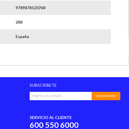
9789878120768
288
España
3 meses
Literatura_infantil
SUBSCRÍBETE
SUBSCRIBIRME
SERVICIO AL CLIENTE
600 550 6000