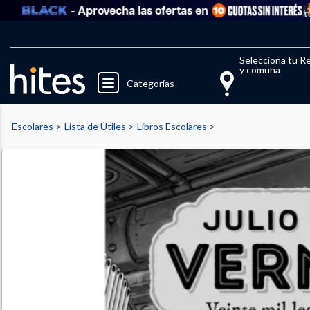
- Aprovecha las ofertas en
Llegaste al límite de productos fav
El 
Selecciona tu R
y comuna
Categorías
Escolares
Lista de Útiles
Libros Escolares