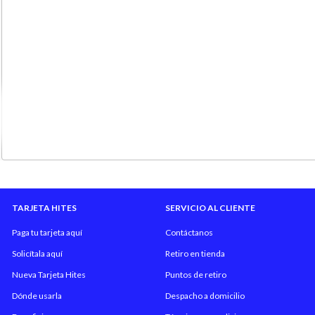
TARJETA HITES
SERVICIO AL CLIENTE
Paga tu tarjeta aquí
Contáctanos
Solicítala aquí
Retiro en tienda
Nueva Tarjeta Hites
Puntos de retiro
Dónde usarla
Despacho a domicilio