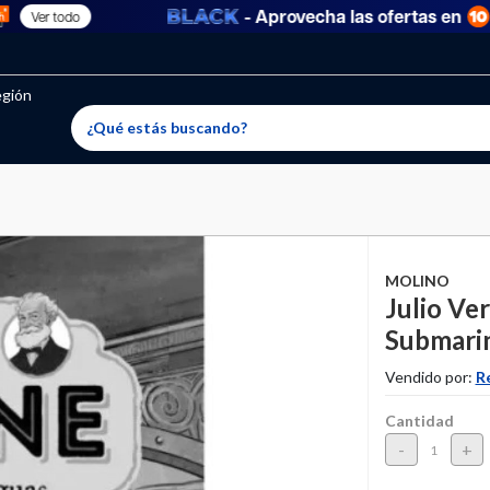
- Aprovecha las ofertas en
Ver todo
oritos permitidos, para agregar uno nuevo ingresa a “Mi cuenta
producto ha sido agregado a tu lista de favoritos correctam
El producto ha sido eliminado correctamente
egión
MOLINO
Julio Ve
Submari
Vendido por:
R
Cantidad
-
+