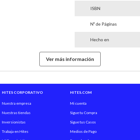
ISBN
Nº de Páginas
Hecho en
Garantía Proveedor
Ver más información
Género Literario
HITES CORPORATIVO
HITES.COM
Nuestra empresa
Mi cuenta
Nuestras tiendas
Sigue tu Compra
Inversionistas
Sigue tus Casos
Trabaja en Hites
Medios de Pago