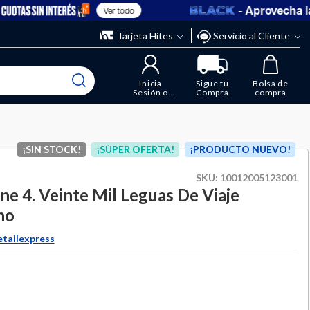
- Aprovecha las 
Ver todo
” y elimina los que ya no necesitas.
ente
Tarjeta Hites
Servicio al Cliente
Inicia
Sigue tu
Bolsa de
Sesión o
Compra
compra
Regístrate
¡SIN STOCK!
¡SÚPER OFERTA!
¡PRODUCTO NUEVO!
SKU:
10012005123001
rne 4. Veinte Mil Leguas De Viaje
no
etailexpress