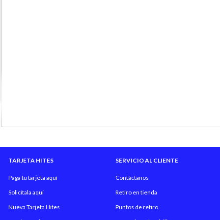
TARJETA HITES
SERVICIO AL CLIENTE
Paga tu tarjeta aquí
Contáctanos
Solicítala aquí
Retiro en tienda
Nueva Tarjeta Hites
Puntos de retiro