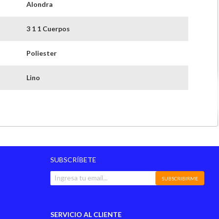
Alondra
3 1 1 Cuerpos
Poliester
Lino
Espuma D21
86 Cms
185 Cms
SUBSCRÍBETE
70 Cms
SUBSCRIBIRME
86 Cms
SERVICIO AL CLIENTE