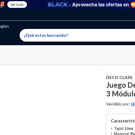
- Aprovecha las ofertas en
Ver todo
oritos permitidos, para agregar uno nuevo ingresa a “Mi cuenta
producto ha sido agregado a tu lista de favoritos correctam
El producto ha sido eliminado correctamente
egión
DECO CLASS
Juego De
3 Módul
Vendido por:
H
Característi
Tapiz:
Lino
Material:
Po