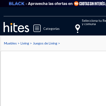
- Aprovecha las ofertas en
Llegaste al límite de productos fav
El 
Selecciona tu R
y comuna
Categorías
Muebles
Living
Juegos de Living