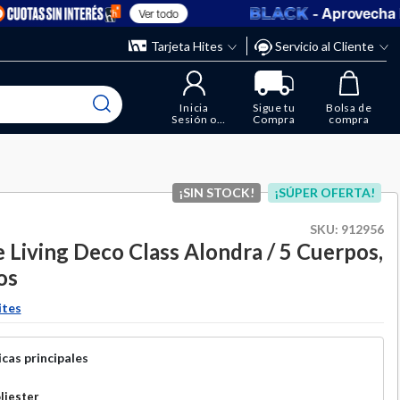
- Aprovecha la
Ver todo
” y elimina los que ya no necesitas.
ente
Tarjeta Hites
Servicio al Cliente
Inicia
Sigue tu
Bolsa de
Sesión o
Compra
compra
Regístrate
¡SIN STOCK!
¡SÚPER OFERTA!
SKU:
912956
 Living Deco Class Alondra / 5 Cuerpos,
os
ites
cas principales
liester