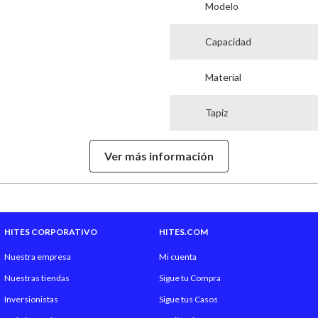
Modelo
Capacidad
Material
Tapiz
Relleno
Ver más información
Alto Cuerpo 1
Ancho Cuerpo 1
HITES CORPORATIVO
HITES.COM
Profundidad Cuerpo 1
Nuestra empresa
Mi cuenta
Nuestras tiendas
Sigue tu Compra
Alto Cuerpo 2
Inversionistas
Sigue tus Casos