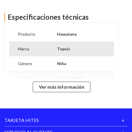
Especificaciones técnicas
Producto
Hawaiana
Marca
Topsis
Género
Niña
Modelo
Tpsv17-0018
Ver más información
Caña
No
Tipo de Taco
No
TARJETA HITES
Hecho en
China