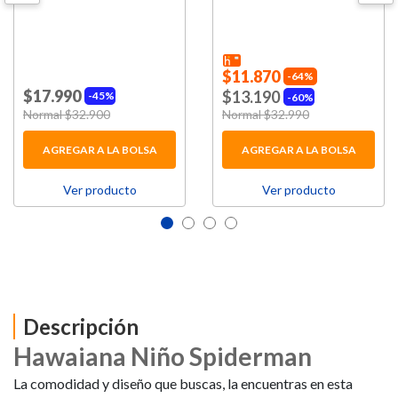
$11.870
64%
$17.990
$13.190
45%
60%
Price reduced from
Normal $32.900
to
Price reduced from
Normal $32.990
to
AGREGAR A LA BOLSA
AGREGAR A LA BOLSA
Ver producto
Ver producto
Descripción
Hawaiana Niño Spiderman
La comodidad y diseño que buscas, la encuentras en esta