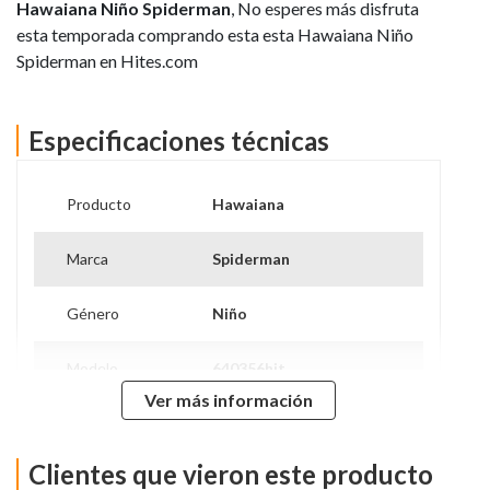
Hawaiana Niño Spiderman
, No esperes más disfruta
esta temporada comprando esta esta Hawaiana Niño
Spiderman en Hites.com
Especificaciones técnicas
Producto
Hawaiana
Marca
Spiderman
Género
Niño
Modelo
640356hit
Ver más información
Tipo de Taco
Plano
Clientes que vieron este producto
Forro
Sintetico