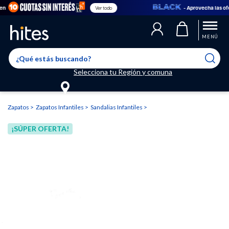
- Aprovecha las oferta
Ver todo
Llegaste al límite de productos favoritos permitidos, para agregar
El producto ha sido agregado a tu lista de favoritos correctamente
El producto ha sido eliminado correctamente
uno nuevo ingresa a “Mi cuenta” y elimina los que ya no necesitas.
MENÚ
Selecciona tu Región y comuna
Zapatos
Zapatos Infantiles
Sandalias Infantiles
¡SÚPER OFERTA!