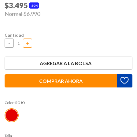
$3.495
50%
Price reduced from
Normal $6.990
to
Cantidad
-
+
AGREGAR A LA BOLSA
COMPRAR AHORA
Color:
ROJO
Talla
: