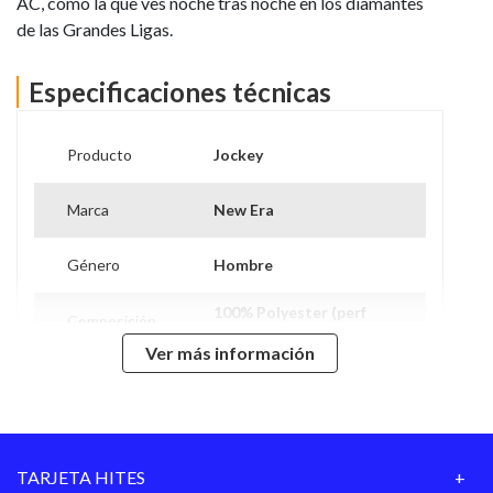
AC, como la que ves noche tras noche en los diamantes
de las Grandes Ligas.
Especificaciones técnicas
Producto
Jockey
Marca
New Era
Género
Hombre
100% Polyester (perf
Composición
fabric)
Ver más información
Largo
20
100% Polyester (perf
Material
fabric)
TARJETA HITES
Temporada
Totas las temporadas