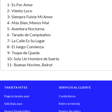
1- Es Por Amor
2- Viento Loco
3- Siempre Fuiste Mi Amor
4- Más Bien, Menos Mal
5- Aventura Nocturna
6- Tarado de Cumpleaños
7- La Calle Es Su Lugar
8- El Juego Comienza
9- Toque de Queda
10- Solo Un Hombre de Suerte
11- Buenas Noches, Beirut
TARJETA HITES
SERVICIO AL CLIENTE
Paga tu tarjeta aquí
Contáctanos
Solicítala aquí
Retiro en tienda
Nueva Tarjeta Hites
Puntos de retiro