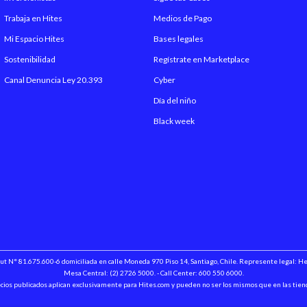
Trabaja en Hites
Medios de Pago
Mi Espacio Hites
Bases legales
Sostenibilidad
Regístrate en Marketplace
Canal Denuncia Ley 20.393
Cyber
Día del niño
Black week
 Rut N° 81.675.600-6 domiciliada en calle Moneda 970 Piso 14, Santiago, Chile. Represente legal: 
Mesa Central: (2) 2726 5000. - Call Center: 600 550 6000.
cios publicados aplican exclusivamente para Hites.com y pueden no ser los mismos que en las tien