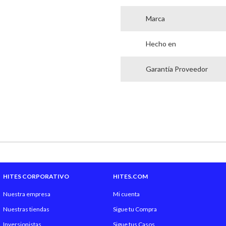
Marca
Hecho en
Garantía Proveedor
HITES CORPORATIVO
HITES.COM
Nuestra empresa
Mi cuenta
Nuestras tiendas
Sigue tu Compra
Inversionistas
Sigue tus Casos