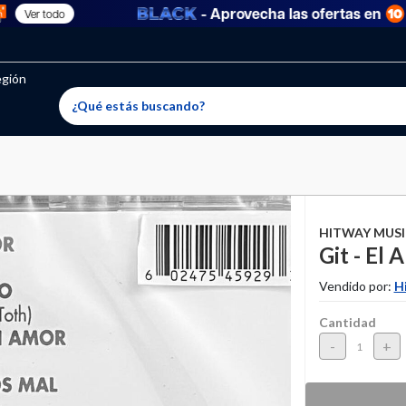
- Aprovecha las ofertas en
Ver todo
oritos permitidos, para agregar uno nuevo ingresa a “Mi cuenta
producto ha sido agregado a tu lista de favoritos correctam
El producto ha sido eliminado correctamente
egión
HITWAY MUSI
Git - El 
Vendido por:
H
Cantidad
-
+