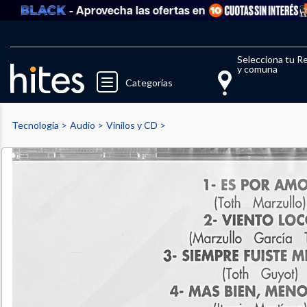
- Aprovecha las ofertas en
Llegaste al límite de productos fav
El 
Selecciona tu R
y comuna
Categorías
Tecnología
Audio
Vinilos y CD