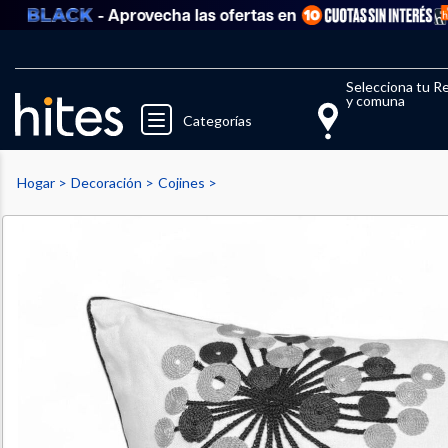
- Aprovecha las ofertas en
Llegaste al límite de productos fav
El 
Selecciona tu R
y comuna
Categorías
Hogar
Decoración
Cojines