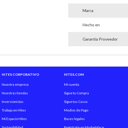
Marca
Hecho en
Garantía Proveedor
HITES CORPORATIVO
HITES.COM
Nuestra empresa
Mi cuenta
Nuestras tiendas
Sigue tu Compra
Inversionistas
Sigue tus Casos
Trabaja en Hites
Medios de Pago
Mi Espacio Hites
Bases legales
Sostenibilidad
Regístrate en Marketplace