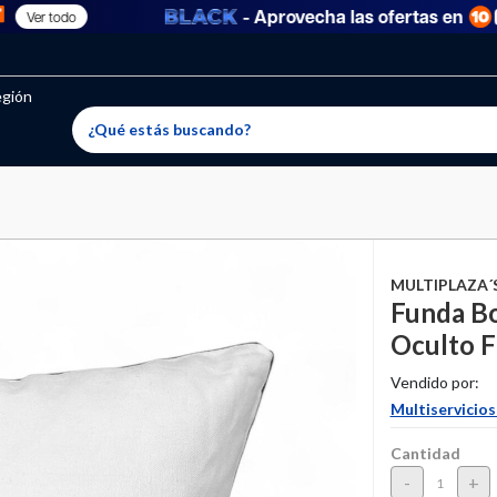
- Aprovecha las ofertas en
Ver todo
oritos permitidos, para agregar uno nuevo ingresa a “Mi cuenta
producto ha sido agregado a tu lista de favoritos correctam
El producto ha sido eliminado correctamente
egión
MULTIPLAZA´
Funda B
Oculto 
Vendido por:
Multiservicios
Cantidad
-
+