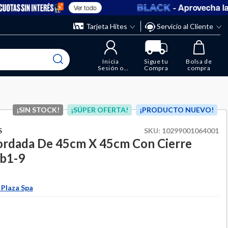
- Aprovecha las o
Ver todo
” y elimina los que ya no necesitas.
ente
Tarjeta Hites
Servicio al Cliente
Inicia
Sigue tu
Bolsa de
Sesión o
Compra
compra
Regístrate
¡SIN STOCK!
¡SÚPER OFERTA!
¡PRODUCTO NUEVO!
S
SKU:
10299001064001
ordada De 45cm X 45cm Con Cierre
Fb1-9
 Plaza Spa