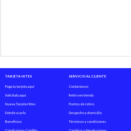
TARJETA HITES
SERVICIO AL CLIENTE
Paga tu tarjeta aquí
Contáctanos
Solicítala aquí
Retiro en tienda
Nueva Tarjeta Hites
Puntos de retiro
Dónde usarla
Despacho a domicilio
Beneficios
Términos y condiciones
Condiciones Crédito
Cambios y devoluciones