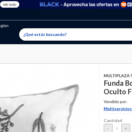
- Aprovecha las ofertas en
r todo
oritos permitidos, para agregar uno nuevo ingresa a “Mi cuenta
producto ha sido agregado a tu lista de favoritos correctam
El producto ha sido eliminado correctamente
egión
MULTIPLAZA´
Funda B
Oculto 
Vendido por:
Multiservicios
Cantidad
-
+