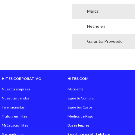
Marca
Hecho en
Garantía Proveedor
HITES CORPORATIVO
HITES.COM
Nuestra empresa
Mi cuenta
Nuestras tiendas
Sigue tu Compra
Inversionistas
Sigue tus Casos
Trabaja en Hites
Medios de Pago
Mi Espacio Hites
Bases legales
Sostenibilidad
Regístrate en Marketplace