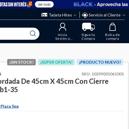
- Aprovecha las ofe
Ver todo
” y elimina los que ya no necesitas.
ente
Tarjeta Hites
Servicio al Cliente
Inicia
Sigue tu
Bolsa de
Sesión o
Compra
compra
Regístrate
¡SIN STOCK!
¡SÚPER OFERTA!
¡PRODUCTO NUEVO!
S
SKU:
10299001061001
ordada De 45cm X 45cm Con Cierre
Fb1-35
 Plaza Spa