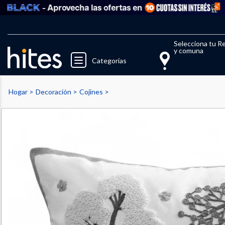
- Aprovecha las ofertas en
Ve
Llegaste al límite de productos fav
El 
Selecciona tu R
y comuna
Categorías
Hogar
Decoración
Cojines