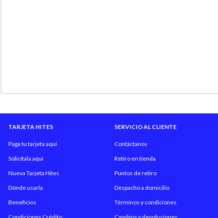
TARJETA HITES
SERVICIO AL CLIENTE
Paga tu tarjeta aquí
Contáctanos
Solicítala aquí
Retiro en tienda
Nueva Tarjeta Hites
Puntos de retiro
Dónde usarla
Despacho a domicilio
Beneficios
Términos y condiciones
Condiciones Crédito
Cambios y devoluciones