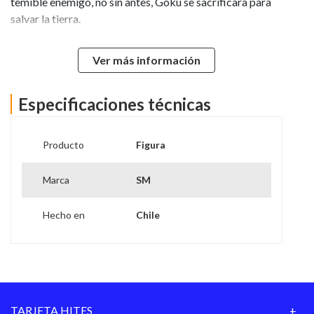
temible enemigo, no sin antes, Goku se sacrificara para
salvar la tierra.
Marca: Red sale
Ver más información
Personaje: Picoro
Franquicia: Dragon Ball
Altura: 10 cm
Especificaciones técnicas
Es articulada: Sí
Condición del ítem: Nuevo
Producto
Figura
Línea: Figura de colección
Material: PVC
Marca
SM
Edad mínima recomendada: 3 años
SKU: F-dball-picoro(2)
Hecho en
Chile
TARJETA HITES