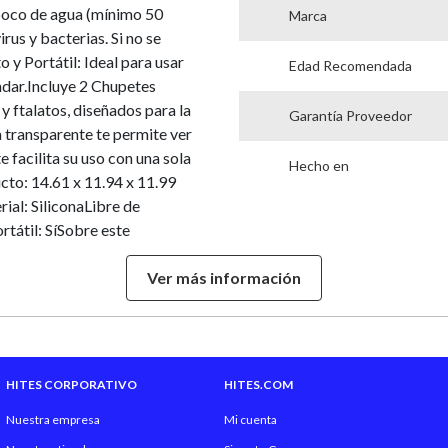
poco de agua (mínimo 50
Marca
us y bacterias. Si no se
 y Portátil: Ideal para usar
Edad Recomendada
ndar.Incluye 2 Chupetes
y ftalatos, diseñados para la
Garantía Proveedor
 transparente te permite ver
e facilita su uso con una sola
Hecho en
to: 14.61 x 11.94 x 11.99
al: SiliconaLibre de
tátil: SíSobre este
 en solo 60 segundos en el
Ver más información
Almacenamiento Higiénico
mantiene el contenido estéril
l como esterilizador de
e chupetes estándar.Incluye 2
n 2 chupetes de silicona,
HITES CORPORATIVO
HITES.COM
transparente siempre sabes
Nuestra empresa
Mi cuenta
e facilita su uso con una