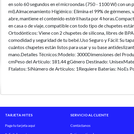
en solo 60 segundos en el microondas (750 - 1100 W) con un 
ml).Almacenamiento Higiénico: Elimina el 99% de gérmenes, vir
abre, mantiene el contenido estéril hasta por 4 horas.Compacto
en casa o de viaje, compatible con todo tipo de chupetes está
Ortodónticos: Viene con 2 chupetes de silicona, libres de BPA 
comodidad y seguridad de tu bebé.Uso Seguro y Fácil: Su tapa
cuántos chupetes están listos para usar y su base antideslizant
mano.Detalles Técnicos:Modelo: 3000Dimensiones del Produc
cmPeso del Artículo: 181.44 gGénero Destinado: UnisexMateri
Ftalatos: SíNúmero de Artículos: 1Requiere Baterías: NoEs Por
artículo:Esterilizador Más Rápido: Esteriliza hasta 6 chupetes
microondas (750 - 1100 W) con un mínimo de 50 ml de agua.
de Chupetes: Elimina el 99% de gérmenes, virus y bacterias, y 
hasta por 4 horas si no se abre.Caja Portátil y Compacta: Idea
chupetes en casa o de viaje, compatible con todos los tipos d
Chupetes Anatomicos: Nuestro práctico Soother Tree viene co
TARJETA HITES
SERVICIO AL CLIENTE
libres de BPA y ftalatos.Seguro y Fácil de Usar: Con su tapa 
Paga tu tarjeta aquí
Contáctanos
cuántos chupetes tienes listos para usar y su base antideslizant
sola mano.