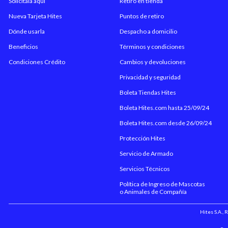
Solicítala aquí
Retiro en tienda
Nueva Tarjeta Hites
Puntos de retiro
Dónde usarla
Despacho a domicilio
Beneficios
Términos y condiciones
Condiciones Crédito
Cambios y devoluciones
Privacidad y seguridad
Boleta Tiendas Hites
Boleta Hites.com hasta 25/09/24
Boleta Hites.com desde 26/09/24
Protección Hites
Servicio de Armado
Servicios Técnicos
Política de Ingreso de Mascotas
o Animales de Compañía
Hites S.A.,