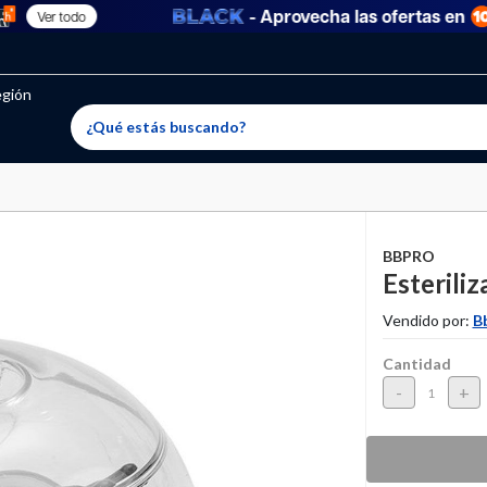
- Aprovecha las ofertas en
Ver todo
oritos permitidos, para agregar uno nuevo ingresa a “Mi cuenta
producto ha sido agregado a tu lista de favoritos correctam
El producto ha sido eliminado correctamente
egión
BBPRO
Esterili
Vendido por:
B
Cantidad
-
+