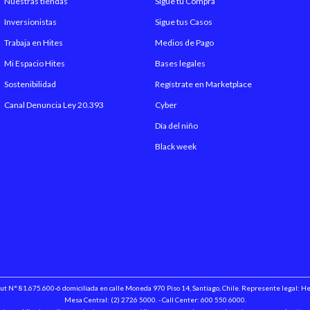
Nuestras tiendas
Sigue tu Compra
Inversionistas
Sigue tus Casos
Trabaja en Hites
Medios de Pago
Mi Espacio Hites
Bases legales
Sostenibilidad
Regístrate en Marketplace
Canal Denuncia Ley 20.393
Cyber
Día del niño
Black week
 Rut N° 81.675.600-6 domiciliada en calle Moneda 970 Piso 14, Santiago, Chile. Represente legal: 
Mesa Central: (2) 2726 5000. - Call Center: 600 550 6000.