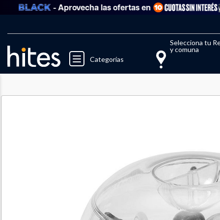
- Aprovecha las ofertas en
Llegaste al límite de productos fav
El 
Selecciona tu R
y comuna
Categorías