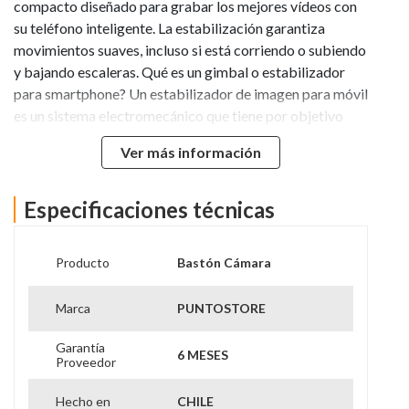
compacto diseñado para grabar los mejores vídeos con
su teléfono inteligente. La estabilización garantiza
movimientos suaves, incluso si está corriendo o subiendo
y bajando escaleras. Qué es un gimbal o estabilizador
para smartphone? Un estabilizador de imagen para móvil
es un sistema electromecánico que tiene por objetivo
disminuir, suavizar o eliminar las vibraciones,
Ver más información
movimientos bruscos o indeseados que se generan por el
hecho de movernos con el móvil en la mano, por eso
también se conoce como estabilizador de mano (distinto
Especificaciones técnicas
es un móvil con estabilizador de
imagen).Características:- Estabilizador para telefonos
Producto
Bastón Cámara
inteligentes.- Proporciona estabilización en los 3 ejes,
incluido el eje vertical.- Inclinación, eje de lado a lado y
Marca
PUNTOSTORE
balanceo.- Disminuye la gelatina, los movimientos
horizontales nerviosos que ves usando solo un teléfono
Garantía
6 MESES
inteligente.- Batería de larga duración , recargable.-
Proveedor
Abrazadera de montaje ajustable.- Video suave y
constante.- Ajuste seguro para su teléfono.- Aplicación
Hecho en
CHILE