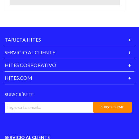
gratuita para teléfonos inteligentes.- Toma de fotos fácil,
con un solo botón.- Incluye manual de instrucciones y
cable de carga.
TARJETA HITES
SERVICIO AL CLIENTE
HITES CORPORATIVO
HITES.COM
SUBSCRÍBETE
SUBSCRIBIRME
SERVICIO AL CLIENTE