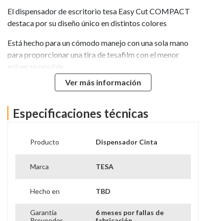
El dispensador de escritorio tesa Easy Cut COMPACT
destaca por su diseño único en distintos colores
Está hecho para un cómodo manejo con una sola mano
para proporcionar una tira de tesafilm con el menor
esfuerzo posible
Ver más información
Debido a su tope integrado, es liviano y ofrece un
soporte firme en cualquier mesa
Especificaciones técnicas
El stop-pad es lavable para reactivar su poder de
sujeción y permite reposicionar el dispensador sin dejar
residuos en el escritorio
Producto
Dispensador Cinta
Utilice el dispensador de escritorio tesa Easy Cut
Marca
TESA
COMPACT para cualquier tesafilm con un ancho de 19
mm y una longitud de hasta 33 mts
Hecho en
TBD
Uso con una sola mano con todas las cualidades de
Garantía
6 meses por fallas de
tesafilm
Proveedor
fabricación