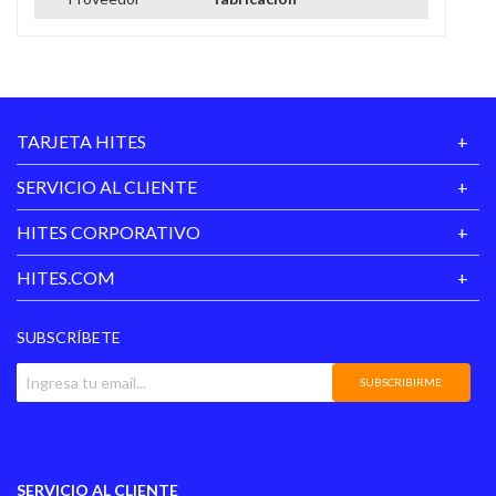
Hoja dentada para cortar
Diseño moderno
Grandes colores
TARJETA HITES
Peso ligero, gracias al Stop-Pad
SERVICIO AL CLIENTE
HITES CORPORATIVO
HITES.COM
SUBSCRÍBETE
SUBSCRIBIRME
SERVICIO AL CLIENTE