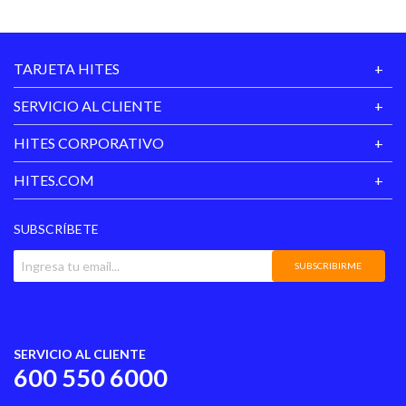
13- The Lovecats 3:38
14- The Caterpillar 3:38
TARJETA HITES
15- In Between Days 2:56
SERVICIO AL CLIENTE
16- Close To Me 3:39
HITES CORPORATIVO
17- A Night Like This 4:11
HITES.COM
SUBSCRÍBETE
SUBSCRIBIRME
SERVICIO AL CLIENTE
600 550 6000