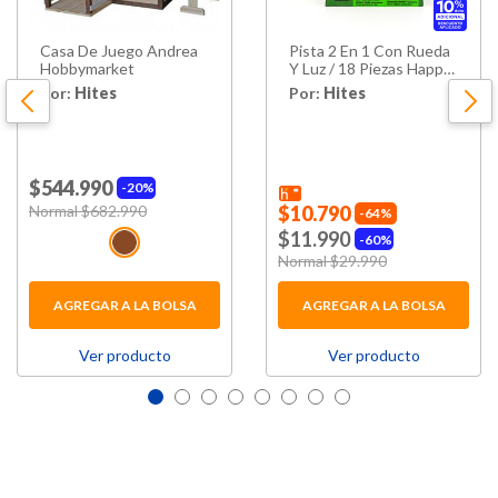
Casa De Juego Andrea
Pista 2 En 1 Con Rueda
Hobbymarket
Y Luz / 18 Piezas Happy
Valley
Por:
Hites
Por:
Hites
$544.990
20%
Price reduced from
Normal $682.990
to
$10.790
64%
$11.990
60%
Price reduced from
Normal $29.990
to
AGREGAR A LA BOLSA
AGREGAR A LA BOLSA
Ver producto
Ver producto