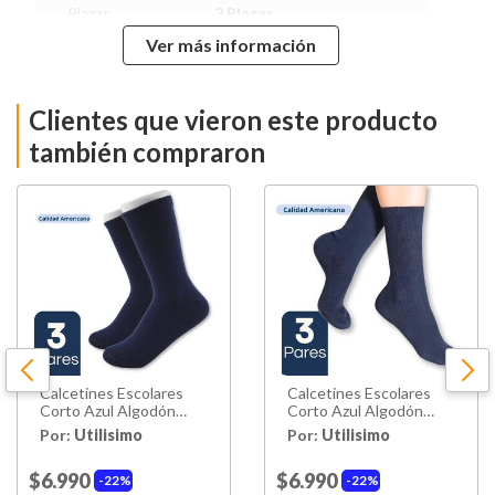
Plazas
2 Plazas
Ver más información
Material
Poliéster
Clientes que vieron este producto
Largo
240 cm
también compraron
Ancho
220 cm
Funda Almohada
50x70 Cm
Almohadas
No
Hecho en
China
Garantía
Calcetines Escolares
Calcetines Escolares
6 Meses De Garantía
Proveedor
Corto Azul Algodón
Corto Azul Algodón
Unisex 3 Pares
Unisex 3 Pares
Por:
Utilisimo
Por:
Utilisimo
2 años, La vida útil
Vida Util
depende del uso y
$6.990
$6.990
22%
22%
mantenimiento adecuado