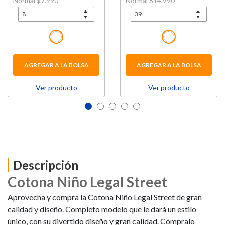
Price reduced from
Normal $7.990
to
Price reduced from
Normal $14.990
to
AGREGAR A LA BOLSA
AGREGAR A LA BOLSA
Ver producto
Ver producto
Descripción
Cotona Niño Legal Street
Aprovecha y compra la
Cotona Niño Legal Street
de gran
calidad y diseño. Completo modelo que le dará un estilo
único, con su divertido diseño y gran calidad. Cómpralo