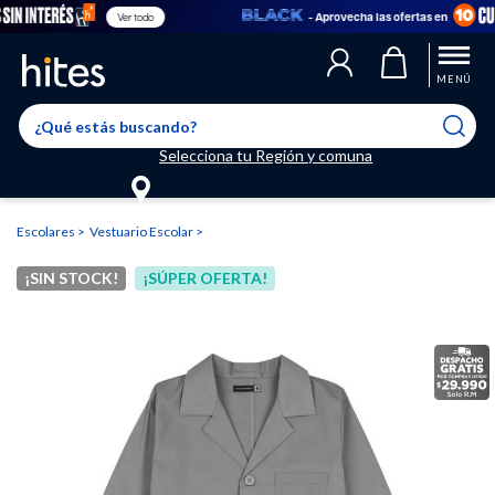
- Aprovecha las ofertas en
Ver todo
Llegaste al límite de productos favoritos permitidos, para agregar
El producto ha sido agregado a tu lista de favoritos correctamente
El producto ha sido eliminado correctamente
uno nuevo ingresa a “Mi cuenta” y elimina los que ya no necesitas.
MENÚ
Selecciona tu Región y comuna
Escolares
Vestuario Escolar
¡SIN STOCK!
¡SÚPER OFERTA!