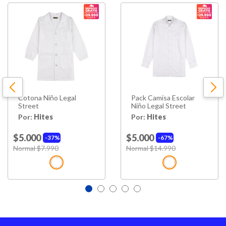
Cierre
Abotonado
Cuello
Camisero
Cantidad de
3
Bolsillos
Hecho en
China
Cotona Niño Legal
Pack Camisa Escolar
Street
Niño Legal Street
Por:
Hites
Por:
Hites
$5.000
$5.000
37%
67%
Price reduced from
Normal $7.990
to
Price reduced from
Normal $14.990
to