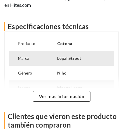
en Hites.com
Especificaciones técnicas
Producto
Cotona
Marca
Legal Street
Género
Niño
Manga
Manga Larga
Ver más información
35% Algodón - 65%
Composición
Poliéster
Clientes que vieron este producto
Modelo
26tt-cb07kb
también compraron