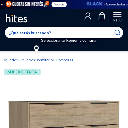
- Aprovecha las oferta
Ver todo
Llegaste al límite de productos favoritos permitidos, para agregar
El producto ha sido agregado a tu lista de favoritos correctamente
El producto ha sido eliminado correctamente
uno nuevo ingresa a “Mi cuenta” y elimina los que ya no necesitas.
MENÚ
Selecciona tu Región y comuna
Muebles
Muebles Dormitorio
Cómodas
¡SÚPER OFERTA!