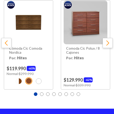
Puertas
2 Puertas
Cajones
4 Cajones
Profundidad
41 Cm
Cómoda Cic Comoda
Comoda Cic Polux / 8
Requiere Armado
Si
Nordica
Cajones
Por:
Hites
Por:
Hites
Garantía
6 Meses
Proveedor
$119.990
60%
Price reduced from
Normal $299.990
to
Hecho en
Colombia
$129.990
62%
Price reduced from
Normal $339.990
to