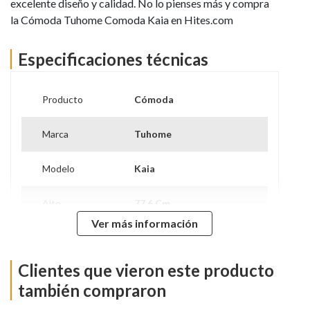
excelente diseño y calidad. No lo pienses más y compra
la Cómoda Tuhome Comoda Kaia en Hites.com
Especificaciones técnicas
Producto
Cómoda
Marca
Tuhome
Modelo
Kaia
Alto
77,6 Cm
Ver más información
Ancho
107 Cm
Clientes que vieron este producto
Peso
41,6 Kg
también compraron
Material
Madera