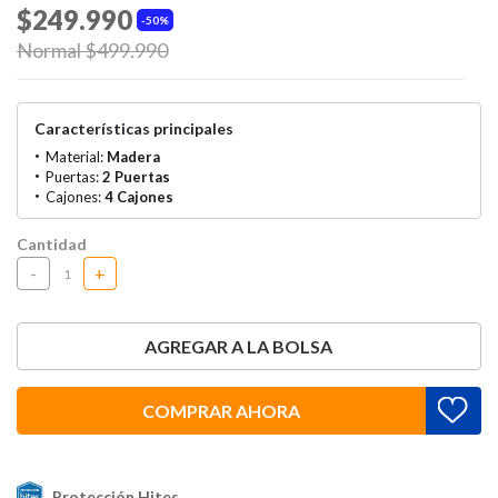
$249.990
50%
Price reduced from
Normal $499.990
to
Características principales
Material:
Madera
Puertas:
2 Puertas
Cajones:
4 Cajones
Cantidad
-
+
AGREGAR A LA BOLSA
COMPRAR AHORA
Protección Hites