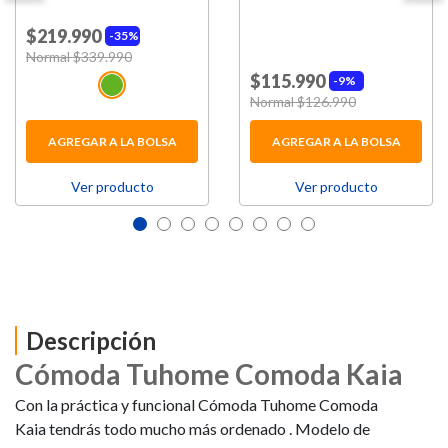
$219.990
35%
Price reduced from
Normal $339.990
to
$115.990
9%
Price reduced from
Normal $126.990
to
AGREGAR A LA BOLSA
AGREGAR A LA BOLSA
Ver producto
Ver producto
Descripción
Cómoda Tuhome Comoda Kaia
Con la práctica y funcional Cómoda Tuhome Comoda
Kaia tendrás todo mucho más ordenado . Modelo de