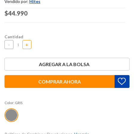
Vendido por:
Hites
Price reduced from
$44.990
to
Cantidad
-
+
AGREGAR A LA BOLSA
COMPRAR AHORA
Color:
GRIS