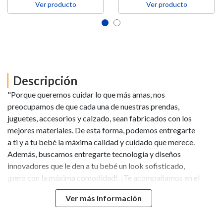
Ver producto
Ver producto
Descripción
"Porque queremos cuidar lo que más amas, nos
preocupamos de que cada una de nuestras prendas,
juguetes, accesorios y calzado, sean fabricados con los
mejores materiales. De esta forma, podemos entregarte
a ti y a tu bebé la máxima calidad y cuidado que merece.
Además, buscamos entregarte tecnología y diseños
innovadores que le den a tu bebé un look sofisticado,
¡pero con la máxima comodidad!. ¡Te acompañamos en el
viaje más lindo de tu vida, entregándote las mejores
Ver más información
prendas y juguetes para tu güagüa. Características: Baby
Pillow tiene una forma ergonómica. Garantiza una