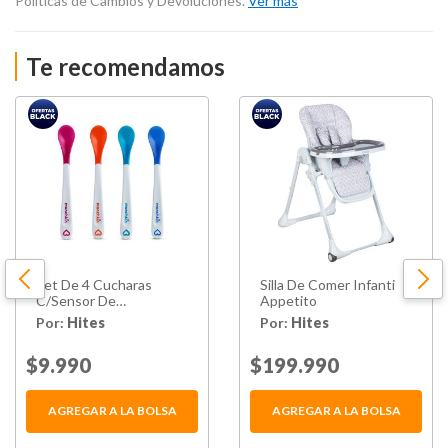
Políticas de Cambios y Devoluciones.
Ver más
Te recomendamos
Set De 4 Cucharas
Silla De Comer Infanti
C/Sensor De
Appetito
Temperatura Munchkin
Por:
Hites
Por:
Hites
Price reduced from
$9.990
to
Price reduced from
$199.990
to
AGREGAR A LA BOLSA
AGREGAR A LA BOLSA