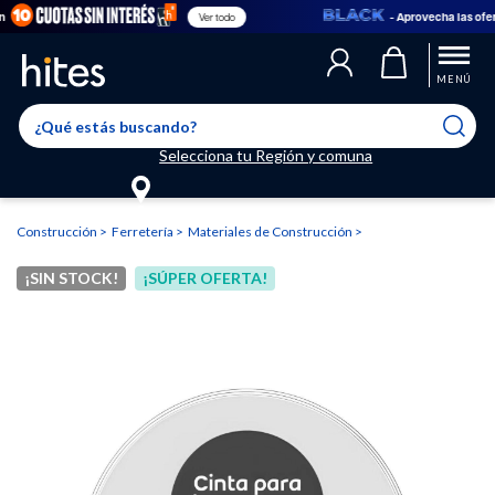
- Aprovecha las ofert
Ver todo
Llegaste al límite de productos favoritos permitidos, para agregar
El producto ha sido agregado a tu lista de favoritos correctamente
El producto ha sido eliminado correctamente
uno nuevo ingresa a “Mi cuenta” y elimina los que ya no necesitas.
MENÚ
Selecciona tu Región y comuna
Construcción
Ferretería
Materiales de Construcción
¡SIN STOCK!
¡SÚPER OFERTA!