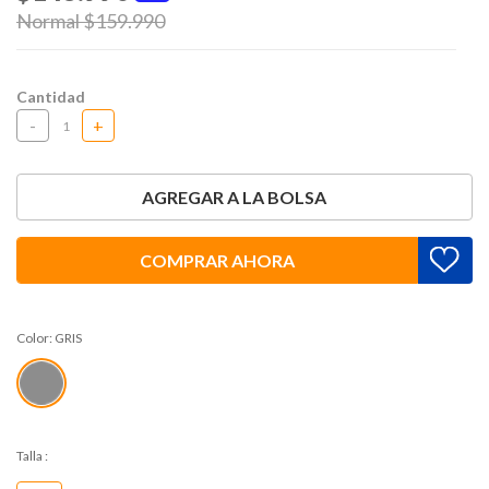
Price reduced from
Normal $159.990
to
Cantidad
-
+
AGREGAR A LA BOLSA
COMPRAR AHORA
Color:
GRIS
Talla
: