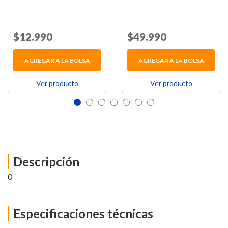
Price reduced from
$12.990
to
Price reduced from
$49.990
to
AGREGAR A LA BOLSA
AGREGAR A LA BOLSA
Ver producto
Ver producto
Descripción
0
Especificaciones técnicas