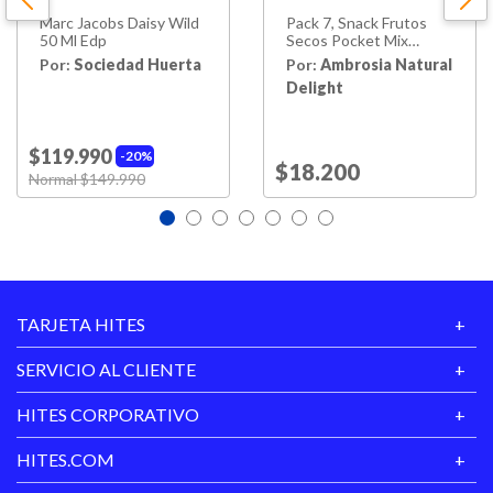
Marc Jacobs Daisy Wild
Pack 7, Snack Frutos
50 Ml Edp
Secos Pocket Mix
150gr.
Por:
Sociedad Huerta
Por:
Ambrosia Natural
Delight
$119.990
20%
Price reduced from
$18.200
to
Price reduced from
Normal $149.990
to
TARJETA HITES
SERVICIO AL CLIENTE
HITES CORPORATIVO
HITES.COM