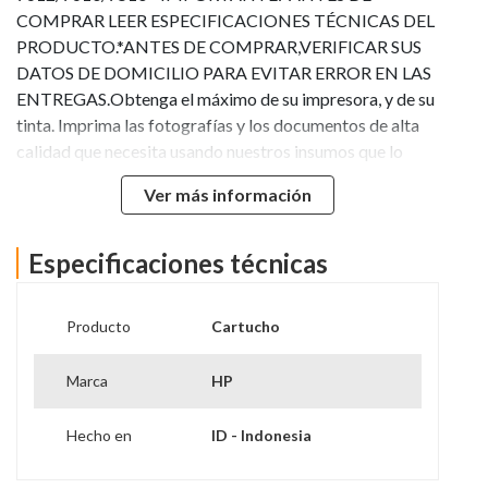
COMPRAR LEER ESPECIFICACIONES TÉCNICAS DEL
PRODUCTO.*ANTES DE COMPRAR,VERIFICAR SUS
DATOS DE DOMICILIO PARA EVITAR ERROR EN LAS
ENTREGAS.Obtenga el máximo de su impresora, y de su
tinta. Imprima las fotografías y los documentos de alta
calidad que necesita usando nuestros insumos que lo
ayudan a asegurarse de que su impresora brinde los
Ver más información
mejores resultados.Complete sus proyectos con
facilidad. Las alertas precisas del nivel de tinta le
garantizan que no se quedará sin tinta en el momento
Especificaciones técnicas
menos indicado.
Producto
Cartucho
Marca
HP
Hecho en
ID - Indonesia