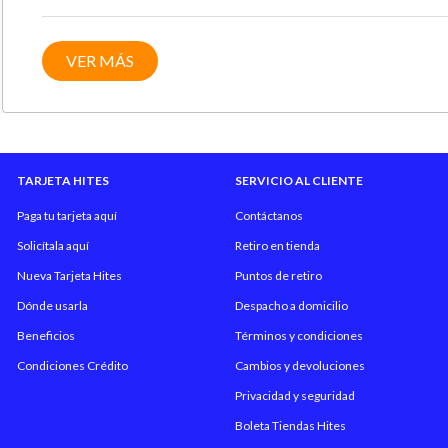
VER MÁS
TARJETA HITES
SERVICIO AL CLIENTE
Paga tu tarjeta aquí
Contáctanos
Solicítala aquí
Retiro en tienda
Nueva Tarjeta Hites
Puntos de retiro
Dónde usarla
Despacho a domicilio
Beneficios
Términos y condiciones
Condiciones Crédito
Cambios y devoluciones
Privacidad y seguridad
Boleta Tiendas Hites