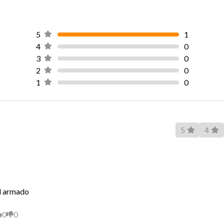
Largo
5
1
Peso
4
0
3
0
2
0
1
0
Material Estructura
5
4
Relleno Colchón
Pillow Top
l armado
Resortes
0
0
Patas