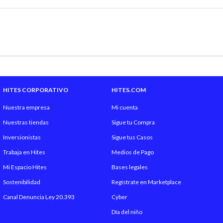
Material Patas
Incluye Respaldo
Alto Respaldo
HITES CORPORATIVO
HITES.COM
Largo Respaldo
Nuestra empresa
Mi cuenta
Incluye Velador
Nuestras tiendas
Sigue tu Compra
Inversionistas
Sigue tus Casos
Alto Velador
Trabaja en Hites
Medios de Pago
Mi Espacio Hites
Bases legales
Ancho Velador
Sostenibilidad
Regístrate en Marketplace
Profundidad Velador
Canal Denuncia Ley 20.393
Cyber
Día del niño
Incluye