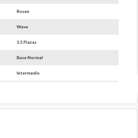
Rosen
Wave
1.5 Plazas
Base Normal
Intermedio
21 Cm
35 Cm
56 Cm
105 Cm