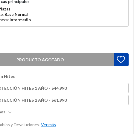
cas principales
Plazas
se:
Base Normal
rmeza:
Intermedio
PRODUCTO AGOTADO
n Hites
TECCIÓN HITES 1 AÑO - $44.990
TECCIÓN HITES 2 AÑO - $61.990
nes
ambios y Devoluciones.
Ver más