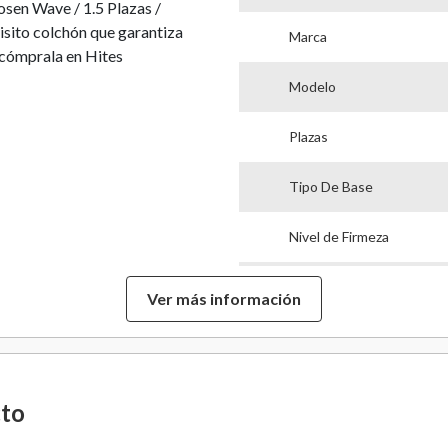
sen Wave / 1.5 Plazas /
sito colchón que garantiza
Marca
 cómprala en Hites
Modelo
Plazas
Tipo De Base
Nivel de Firmeza
Alto Colchón
Ver más información
Alto De Base
Alto Con Base
cto
Ancho