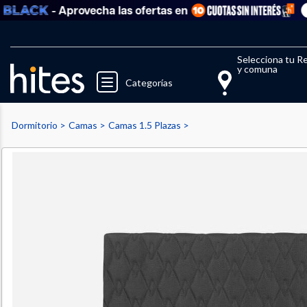
- Aprovecha las ofertas en
Ver 
Llegaste al límite de productos fav
El 
Selecciona tu R
y comuna
Categorías
Dormitorio
Camas
Camas 1.5 Plazas