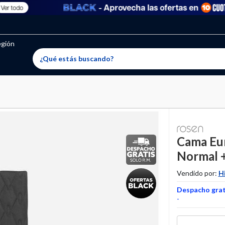
- Aprovecha las ofertas en
todo
oritos permitidos, para agregar uno nuevo ingresa a “Mi cuenta
producto ha sido agregado a tu lista de favoritos correctam
El producto ha sido eliminado correctamente
egión
Cama Eur
Normal 
Vendido por:
H
Despacho grati
-