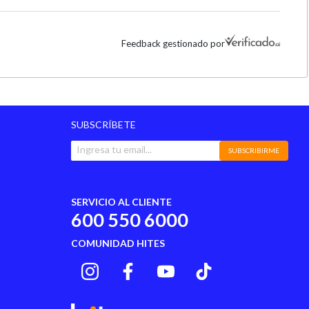
Madera Alta Resistencia
Feedback gestionado por
Si
60 Cm
SUBSCRÍBETE
108 Cm
SUBSCRIBIRME
Si
61.5 Cm
SERVICIO AL CLIENTE
600 550 6000
40.7 Cm
COMUNIDAD HITES
31.7 Cm
Set De Maderas