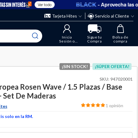
- Aprovecha las ofer
Ver todo
” y elimina los que ya no necesitas.
ente
Tarjeta Hites
Servicio al Cliente
Inicia
Sigue tu
Bolsa de
Sesión o
Compra
compra
Regístrate
¡SIN STOCK!
¡SÚPER OFERTA!
SKU:
947020001
opea Rosen Wave / 1.5 Plazas / Base
+ Set De Maderas
1 opinión
ites
s solo en la RM.