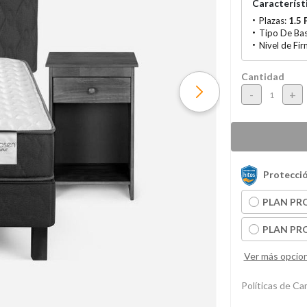
Característi
Plazas:
1.5 
Tipo De Ba
Nivel de Fi
Cantidad
-
+
Protecció
PLAN PRO
PLAN PRO
Ver más opcio
Políticas de C