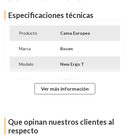
Especificaciones técnicas
Producto
Cama Europea
Marca
Rosen
Modelo
New Ergo T
Plazas
2 Plazas
Ver más información
Tipo De Base
Base Dividida
Nivel de Firmeza
Firme
Que opinan nuestros clientes al
Alto Colchón
27 Cm
respecto