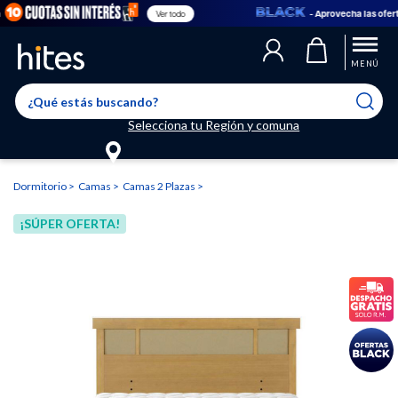
- Aprovecha las ofertas 
Ver todo
Llegaste al límite de productos favoritos permitidos, para agregar
El producto ha sido agregado a tu lista de favoritos correctamente
El producto ha sido eliminado correctamente
uno nuevo ingresa a “Mi cuenta” y elimina los que ya no necesitas.
MENÚ
Selecciona tu Región y comuna
Dormitorio
Camas
Camas 2 Plazas
¡SÚPER OFERTA!