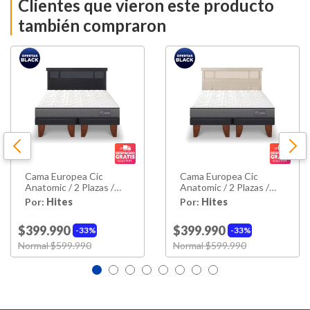
Clientes que vieron este producto
Nivel de Firmeza
Intermedio
también compraron
Alto Colchón
24 Cm
Alto De Base
35 Cm
Alto Con Base
59 Cm
Ancho
150 Cm
Cama Europea Cic
Cama Europea Cic
Largo
200 Cm
Anatomic / 2 Plazas /
Anatomic / 2 Plazas /
Base Dividida +
Base Dividida +
Por:
Hites
Por:
Hites
Respaldo
Respaldo
Peso
54kg
$399.990
$399.990
33%
33%
Material
Price reduced from
Normal $599.990
to
Price reduced from
Normal $599.990
to
Pino Radiata
Estructura
Mix De Rellenos; Fibra
Relleno Colchón
Siliconada; Poliuretano