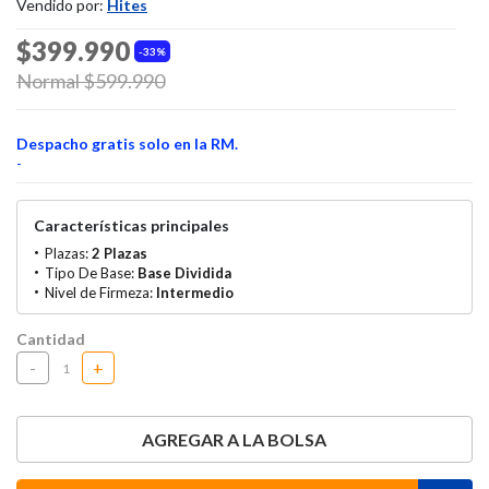
Vendido por:
Hites
$399.990
33%
Price reduced from
Normal $599.990
to
Despacho gratis solo en la RM.
-
Características principales
Plazas:
2 Plazas
Tipo De Base:
Base Dividida
Nivel de Firmeza:
Intermedio
Cantidad
-
+
AGREGAR A LA BOLSA