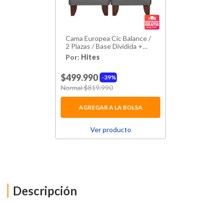
Cama Europea Cic Balance /
2 Plazas / Base Dividida +
Respaldo
Por:
Hites
$499.990
39%
Price reduced from
Normal $819.990
to
AGREGAR A LA BOLSA
Ver producto
Descripción