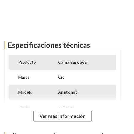
Especificaciones técnicas
Ver más información
Producto
Cama Europea
Marca
Cic
Modelo
Anatomic
Plazas
2 Plazas
Ver más información
Tipo De Base
Base Dividida