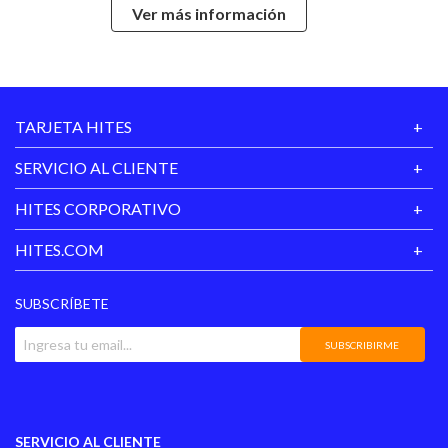
Ver más información
Estilo
Urbano
Hecho en
Chile
TARJETA HITES
Garantía
30 días
Proveedor
SERVICIO AL CLIENTE
Temporada
Invierno
HITES CORPORATIVO
Color
Negro
HITES.COM
SUBSCRÍBETE
SUBSCRIBIRME
SERVICIO AL CLIENTE