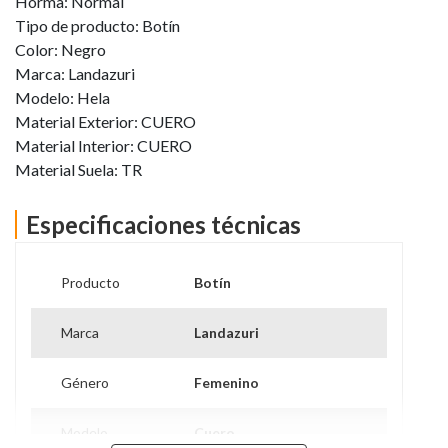
Horma: Normal
Tipo de producto: Botín
Color: Negro
Marca: Landazuri
Modelo: Hela
Material Exterior: CUERO
Material Interior: CUERO
Material Suela: TR
Altura Caña (Cms):16
Altura Taco (Cms): 7
Especificaciones técnicas
Tipo de Punta: Cuadrada
Tipo de Taco: Cuadrado
Producto
Botín
Ocasión: Urbano
Marca
Landazuri
Género
Femenino
Modelo
Cuero