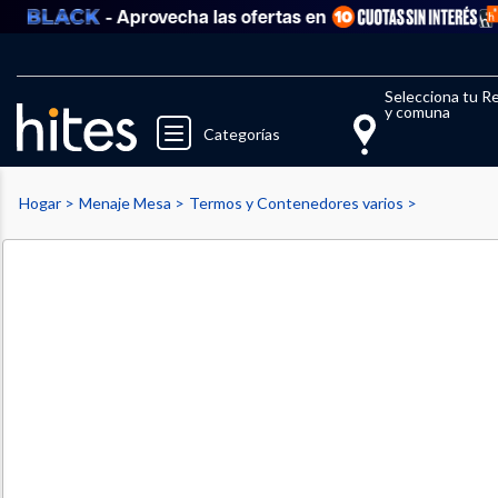
- Aprovecha las ofertas en
Llegaste al límite de productos fav
El 
Selecciona tu R
y comuna
Categorías
Hogar
Menaje Mesa
Termos y Contenedores varios