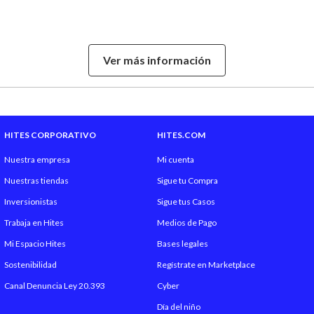
Ver más información
quieres
HITES CORPORATIVO
HITES.COM
Nuestra empresa
Mi cuenta
Nuestras tiendas
Sigue tu Compra
Inversionistas
Sigue tus Casos
Trabaja en Hites
Medios de Pago
Mi Espacio Hites
Bases legales
Sostenibilidad
Regístrate en Marketplace
Canal Denuncia Ley 20.393
Cyber
Día del niño