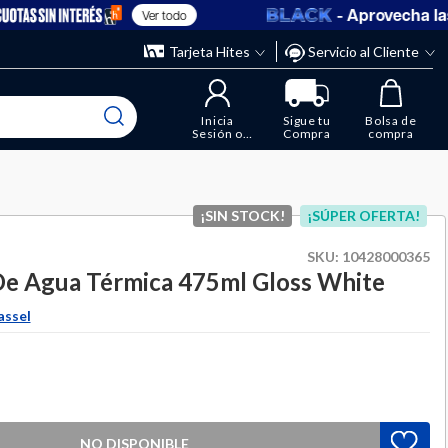
- Aprovecha las 
Ver todo
” y elimina los que ya no necesitas.
ente
Tarjeta Hites
Servicio al Cliente
Inicia
Sigue tu
Bolsa de
Sesión o
Compra
compra
Regístrate
¡SIN STOCK!
¡SÚPER OFERTA!
SKU:
10428000365
De Agua Térmica 475ml Gloss White
assel
NO DISPONIBLE