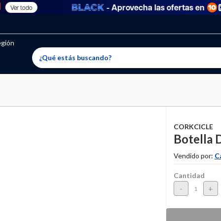
- Aprovecha las ofertas en
Ver todo
oritos permitidos, para agregar uno nuevo ingresa a “Mi cuenta
producto ha sido agregado a tu lista de favoritos correctam
El producto ha sido eliminado correctamente
egión
CORKCICLE
Botella 
Vendido por:
C
Cantidad
-
+