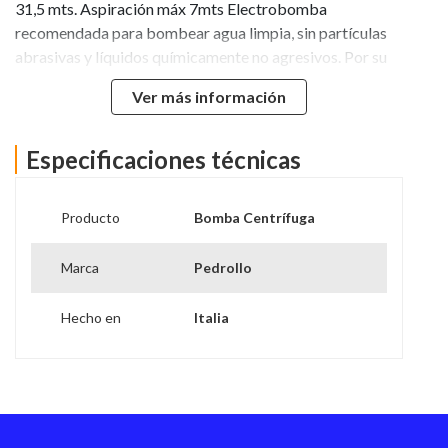
31,5 mts. Aspiración máx 7mts Electrobomba
recomendada para bombear agua limpia, sin partículas
abrasivas y líquidos químicamente no agresivos. Por su
confiabilidad y simplicidad encuentran un amplio utilizo
Ver más información
en el sector doméstico y civil, particularmente para la
distribución del agua acoplada a pequeños y medianos
tanques autoclaves, para el vaciado o para la irrigación
Especificaciones técnicas
de huertos o jardines. La instación se debe realizar en
lugares cerrados o protegidos de la intemperie.
Producto
Bomba Centrífuga
Marca
Pedrollo
Hecho en
Italia