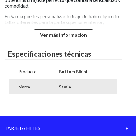
comodidad.
En Samia puedes personalizar tu traje de baño eligiendo
tallas diferentes para la parte superior e inferior,
adaptándose perfectamente a tu cuerpo.
Ver más información
Características:
Estilo básico pin-up con calce impecable.
Especificaciones técnicas
Fabricado en lycra de alta calidad con protección
UV+50.
Producto
Bottom Bikini
Materiales resistentes y cómodos para mayor
durabilidad.
Marca
Samia
Instrucciones de Cuidado:
Lavar a máquina con agua fría, en ciclo delicado.
Usar detergente suave y evitar blanqueadores.
Lavar con prendas de colores similares.
TARJETA HITES
No usar secadora, planchar a máximo 110°C, y secar