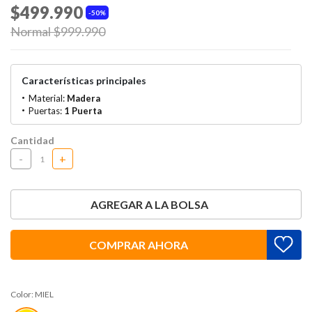
$499.990
50%
Price reduced from
Normal $999.990
to
Características principales
Material:
Madera
Puertas:
1 Puerta
Cantidad
-
+
AGREGAR A LA BOLSA
COMPRAR AHORA
Color:
MIEL