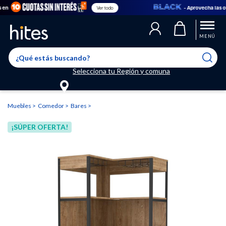
- Aprovecha las ofert
Ver todo
Llegaste al límite de productos favoritos permitidos, para agregar
El producto ha sido agregado a tu lista de favoritos correctamente
El producto ha sido eliminado correctamente
uno nuevo ingresa a “Mi cuenta” y elimina los que ya no necesitas.
MENÚ
Selecciona tu Región y comuna
Muebles
Comedor
Bares
¡SÚPER OFERTA!