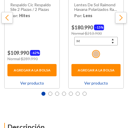
Respaldo Cic Respaldo
Lentes De Sol Raimond
Sile 2 Plazas / 2 Plazas
Havana Polarizados Ray-
ban
Por:
Hites
Por:
Lens
$180.990
15%
Price reduced from
Normal $213.900
to
$109.990
62%
Price reduced from
Normal $289.990
to
AGREGAR A LA BOLSA
AGREGAR A LA BOLSA
Ver producto
Ver producto
Descripción