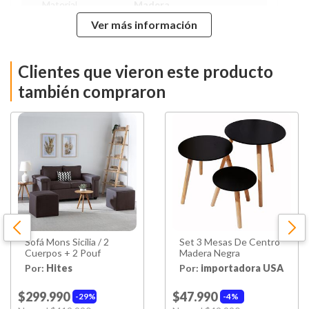
Material
Madera
Ver más información
Alto
180,4 Cm
Clientes que vieron este producto
Ancho
77,5 Cm
también compraron
Profundidad
77,5 Cm
Peso
66,8 Kg
Puertas
1 Puerta
Repisas
3
Sofá Mons Sicilia / 2
Set 3 Mesas De Centro
Hecho en
Colombia
Cuerpos + 2 Pouf
Madera Negra
Por:
Hites
Por:
importadora USA
Garantía
3 Meses
Proveedor
$299.990
$47.990
29%
4%