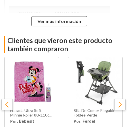
Peso Máximo
0 Hasta 9 Kg
Ver más información
Alto
31 Cm
Clientes que vieron este producto
Ancho
28 Cm
también compraron
Profundidad
60 Cm
Hecho en
China
Frazada Ultra Soft
Silla De Comer Plegable
Minnie Roller 80x110cm
Foldee Verde
Rosado Disney
Por:
Bebesit
Por:
Ferdel