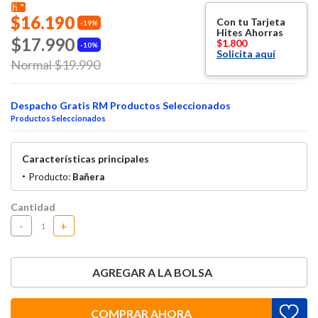
$16.190
Con tu Tarjeta
19%
Hites Ahorras
$17.990
$1.800
10%
Solicita aquí
Price reduced from
Normal $19.990
to
Despacho Gratis RM Productos Seleccionados
Productos Seleccionados
Características principales
Producto:
Bañera
Cantidad
-
+
AGREGAR A LA BOLSA
COMPRAR AHORA