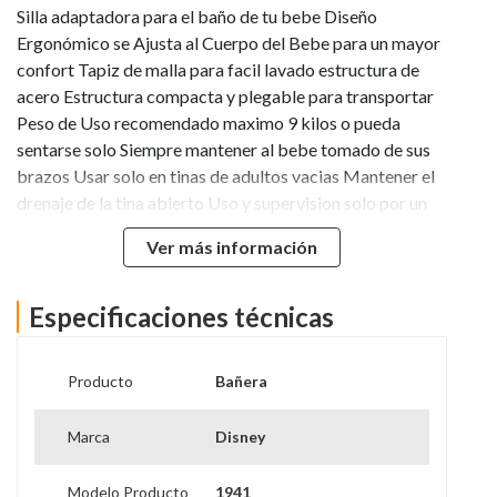
Silla adaptadora para el baño de tu bebe Diseño
Ergonómico se Ajusta al Cuerpo del Bebe para un mayor
confort Tapiz de malla para facil lavado estructura de
acero Estructura compacta y plegable para transportar
Peso de Uso recomendado maximo 9 kilos o pueda
sentarse solo Siempre mantener al bebe tomado de sus
brazos Usar solo en tinas de adultos vacias Mantener el
drenaje de la tina abierto Uso y supervision solo por un
adulto Usa solo en superficies planas de la tina de adultos
Ver más información
No cargar al bebe junto con el asiento. No esta diseñado
para eso
Especificaciones técnicas
Producto
Bañera
Marca
Disney
Modelo Producto
1941