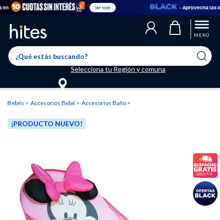
- Aprovecha las ofert
Ver todo
Llegaste al límite de productos favoritos permitidos, para agregar
El producto ha sido agregado a tu lista de favoritos correctamente
El producto ha sido eliminado correctamente
uno nuevo ingresa a “Mi cuenta” y elimina los que ya no necesitas.
MENÚ
Selecciona tu Región y comuna
Bebés
Accesorios Bebé
Accesorios Baño
¡PRODUCTO NUEVO!