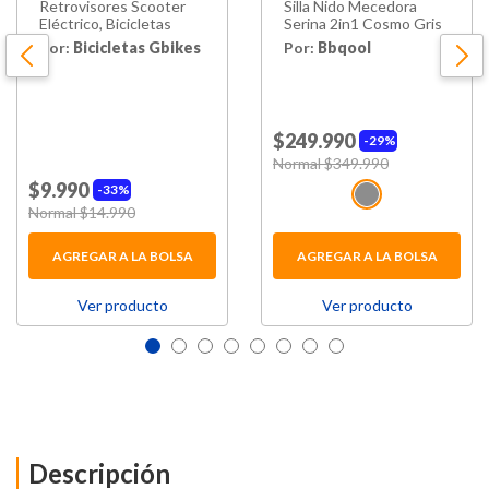
Retrovisores Scooter
Silla Nido Mecedora
Eléctrico, Bicicletas
Serina 2in1 Cosmo Gris
Por:
Bicicletas Gbikes
Por:
Bbqool
$249.990
29%
Price reduced from
Normal $349.990
to
$9.990
33%
Price reduced from
Normal $14.990
to
AGREGAR A LA BOLSA
AGREGAR A LA BOLSA
Ver producto
Ver producto
Descripción