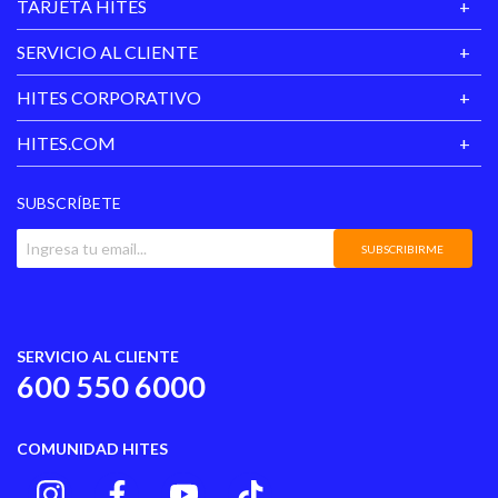
TARJETA HITES
Composición
Pvc
SERVICIO AL CLIENTE
Impermeabilidad
No
HITES CORPORATIVO
Sistema De
Cierre
Broche
HITES.COM
Diámetro
20 Cm X 11,5 Cm X 30 Cm
SUBSCRÍBETE
Garantía
6 Meses
Proveedor
SUBSCRIBIRME
Tamaño
Mediana
Hecho en
China
SERVICIO AL CLIENTE
600 550 6000
COMUNIDAD HITES