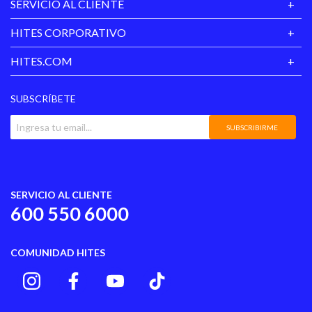
SERVICIO AL CLIENTE
Forro
Textil
HITES CORPORATIVO
Planta
Tpr
HITES.COM
Tipo de Cierre
Velcro
SUBSCRÍBETE
Material Principal
Sintético
SUBSCRIBIRME
Hecho en
China
Color
Negro
SERVICIO AL CLIENTE
600 550 6000
COMUNIDAD HITES