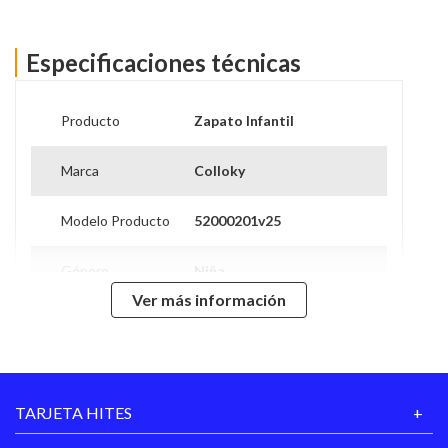
Especificaciones técnicas
Producto
Zapato Infantil
Marca
Colloky
Modelo Producto
52000201v25
Género
Niña
Ver más información
Modelo
52000201v25
Caña
Sin Caña
TARJETA HITES
Tipo de Taco
Plano