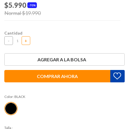
$5.990
70%
Price reduced from
Normal $19.990
to
Cantidad
-
+
AGREGAR A LA BOLSA
COMPRAR AHORA
Color:
BLACK
Talla
: