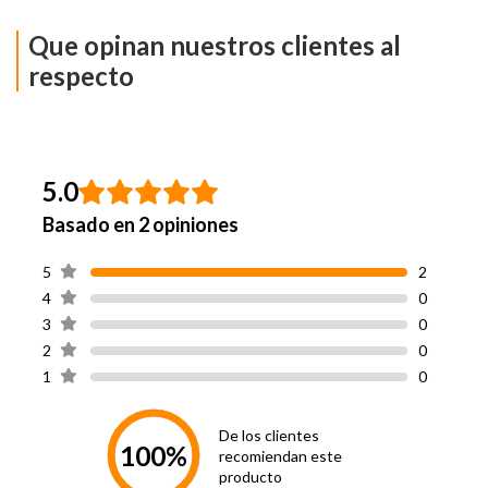
Caña
Sin Caña
Que opinan nuestros clientes al
Tipo de Taco
Plano
respecto
Forro
Poliuretano
Planta
Caucho
5.0
Basado en 2 opiniones
Tipo de Cierre
Cordones
5
2
Material Principal
Poliuretano
4
0
3
0
Hecho en
China
2
0
1
0
Color
Black
De los clientes
100%
recomiendan este
producto