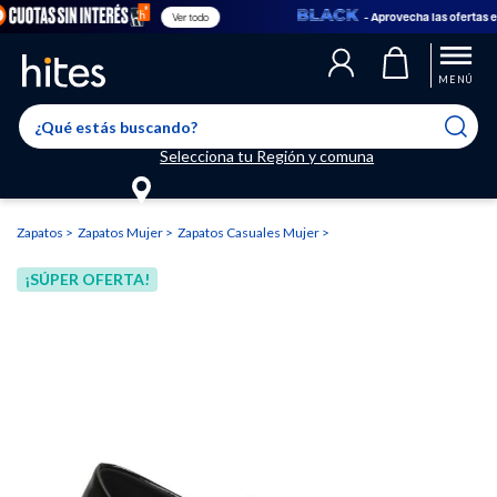
- Aprovecha las ofertas en
Ver todo
Llegaste al límite de productos favoritos permitidos, para agregar
El producto ha sido agregado a tu lista de favoritos correctamente
El producto ha sido eliminado correctamente
uno nuevo ingresa a “Mi cuenta” y elimina los que ya no necesitas.
MENÚ
Selecciona tu Región y comuna
Zapatos
Zapatos Mujer
Zapatos Casuales Mujer
¡SÚPER OFERTA!