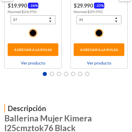
$19.990
$29.990
26%
25%
Price reduced from
Normal $26.990
to
Price reduced from
Normal $39.990
to
AGREGAR A LA BOLSA
AGREGAR A LA BOLSA
Ver producto
Ver producto
Descripción
Ballerina Mujer Kimera
I25cmztok76 Black