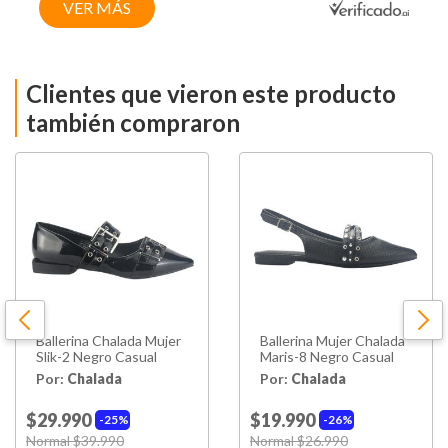
VER MÁS
Clientes que vieron este producto
también compraron
Ballerina Chalada Mujer
Ballerina Mujer Chalada
Slik-2 Negro Casual
Maris-8 Negro Casual
Por:
Chalada
Por:
Chalada
$29.990
$19.990
25%
26%
Price reduced from
Normal $39.990
to
Price reduced from
Normal $26.990
to