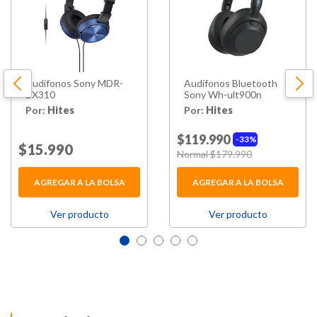
Audífonos Sony MDR-
Audífonos Bluetooth
ZX310
Sony Wh-ult900n
Por:
Hites
Por:
Hites
$119.990
33%
Price reduced from
$15.990
to
Price reduced from
Normal $179.990
to
AGREGAR A LA BOLSA
AGREGAR A LA BOLSA
Ver producto
Ver producto