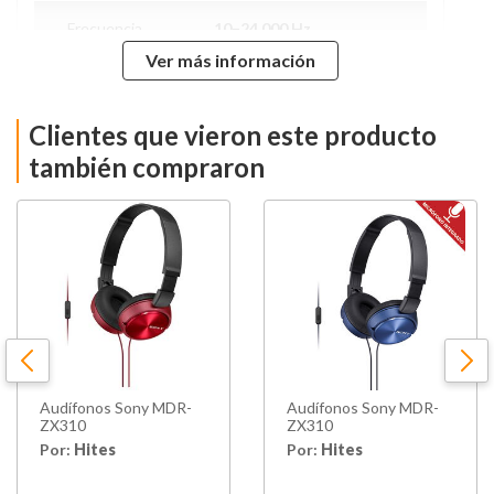
Frecuencia
10–24.000 Hz
Ver más información
Incluye Contestador
Accesorios
Telefonico
Clientes que vieron este producto
Conectividad
Auxiliar
también compraron
Entrada Máxima
1000 Mw
Alto
0.2 cm
Ancho
0.15 cm
Profundidad
0.05 cm
Audífonos Sony MDR-
Audífonos Sony MDR-
Peso
0.22 kg
ZX310
ZX310
Por:
Hites
Por:
Hites
Hecho en
China