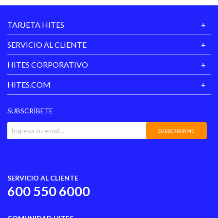
Nº de Páginas
608
TARJETA HITES
Tipo de Tapa
Tapa Blanda
SERVICIO AL CLIENTE
Formato
Regular
HITES CORPORATIVO
Rango Edad
+14 años
HITES.COM
Hecho en
Chile
SUBSCRÍBETE
Garantía
3 meses
Proveedor
SUBSCRIBIRME
Género Literario
Novela_historica
SERVICIO AL CLIENTE
600 550 6000