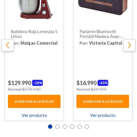
Batidora Roja Lorenzza 5
Parlante Bluetooth
Litros
Portátil Madera Awp-
70bt
Por:
Maigas Comercial
Por:
Victoria Capital
$129.990
$16.990
28%
43%
Price reduced from
Normal $179.900
to
Price reduced from
Normal $29.990
to
AGREGAR A LA BOLSA
AGREGAR A LA BOLSA
Ver producto
Ver producto