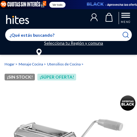
- Aprovecha las ofertas e
Ver todo
Llegaste al límite de productos favoritos permitidos, para agregar
El producto ha sido agregado a tu lista de favoritos correctamente
El producto ha sido eliminado correctamente
uno nuevo ingresa a “Mi cuenta” y elimina los que ya no necesitas.
MENÚ
Selecciona tu Región y comuna
Hogar
Menaje Cocina
Utensilios de Cocina
¡SIN STOCK!
¡SÚPER OFERTA!