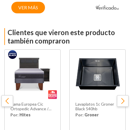
VER MÁS
Clientes que vieron este producto
también compraron
Cama Europea Cic
Lavaplatos 1c Groner
Ortopedic Advance /
Black 540hb
1.5 Plazas / Base Normal
Por:
Hites
Por:
Groner
+ Set De Maderas