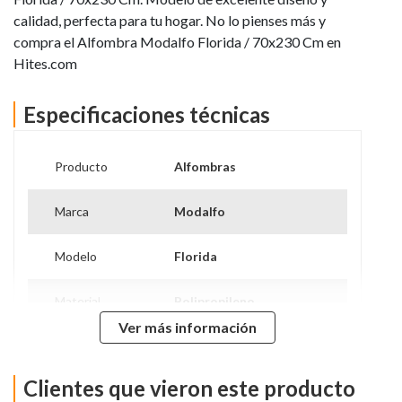
calidad, perfecta para tu hogar. No lo pienses más y
compra el Alfombra Modalfo Florida / 70x230 Cm en
Hites.com
Especificaciones técnicas
Producto
Alfombras
Marca
Modalfo
Modelo
Florida
Material
Polipropileno
Ver más información
Diámetro
70 X 230
Clientes que vieron este producto
Dimensiones
70x230 Cm