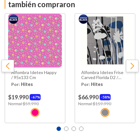
también compraron
Largo
70 cm
Ancho
230 cm
Forma
Rectangular
Antideslizante
Si
Alfombra Idetex Happy
Alfombra Idetex Frise
Hecho en
Turquía
/ 95x133 Cm
Carved Florida D2 /
150x200 Cm
Por:
Hites
Por:
Hites
Garantía
3 Meses
Proveedor
$19.990
$66.990
67%
58%
Price reduced from
Normal $59.990
to
Price reduced from
Normal $159.990
to