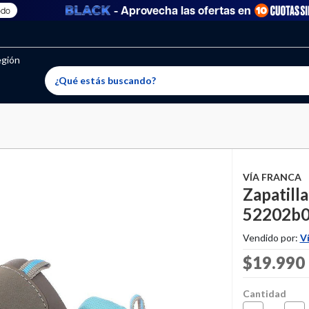
- Aprovecha las ofertas en
oritos permitidos, para agregar uno nuevo ingresa a “Mi cuenta
producto ha sido agregado a tu lista de favoritos correctam
El producto ha sido eliminado correctamente
egión
VÍA FRANCA
Zapatilla
52202b0
Vendido por:
V
Price re
$19.990
Cantidad