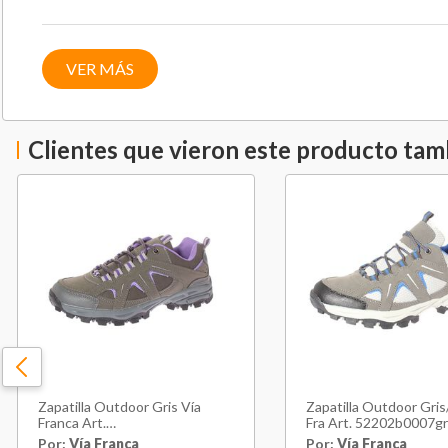
VER MÁS
Clientes que vieron este producto ta
Zapatilla Outdoor Gris Vía
Zapatilla Outdoor Gris/
Franca Art.
Fra Art. 52202b0007gr
52202b0008greypurple
Por:
Vía Franca
Por:
Vía Franca