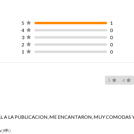
5
1
4
0
3
0
2
0
1
0
5
4
AL A LA PUBLICACION, ME ENCANTARON, MUY COMODAS 
0
0