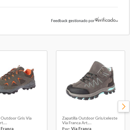
Feedback gestionado por
a Outdoor Gris Vía
Zapatilla Outdoor Gris/celeste
rt.
Vía Franca Art.
008greyorange
52203b0075greylblue
 Franca
Por:
Vía Franca