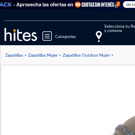
- Aprovecha las ofertas en
Ver todo
Llegaste al límite de productos fav
El 
Selecciona tu R
y comuna
Categorías
Zapatillas
Zapatillas Mujer
Zapatillas Outdoor Mujer