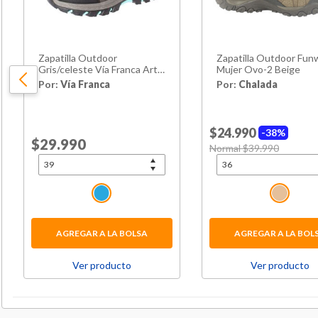
Zapatilla Outdoor
Zapatilla Outdoor Fun
Gris/celeste Vía Franca Art.
Mujer Ovo-2 Beige
52203b0075greylblue
Por:
Vía Franca
Por:
Chalada
$24.990
38%
Price reduced from
$29.990
to
Price reduced from
Normal $39.990
to
AGREGAR A LA BOLSA
AGREGAR A LA BOL
Ver producto
Ver producto