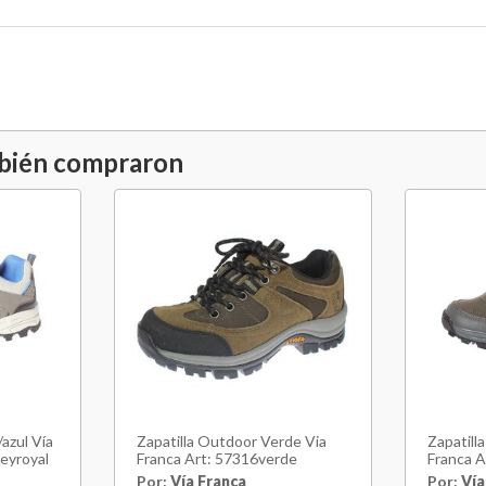
mbién compraron
azul Vía
Zapatilla Outdoor Verde Via
Zapatill
eyroyal
Franca Art: 57316verde
Franca A
52202b0
Por:
Vía Franca
Por:
Vía