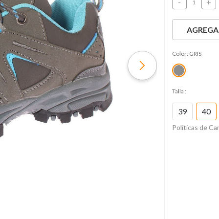
-
+
AGREGAR
Color:
GRIS
Talla
:
39
40
Políticas de C