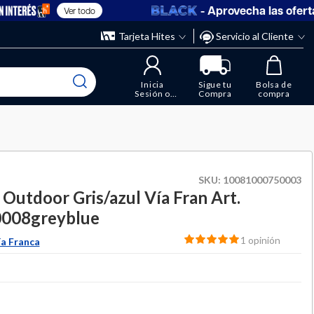
- Aprovecha las ofertas en
Ver todo
” y elimina los que ya no necesitas.
ente
Tarjeta Hites
Servicio al Cliente
Inicia
Sigue tu
Bolsa de
Sesión o
Compra
compra
Regístrate
SKU:
10081000750003
 Outdoor Gris/azul Vía Fran Art.
008greyblue
1 opinión
ía Franca
duced from
to